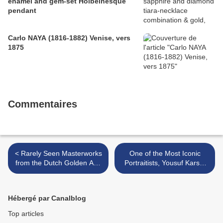
enamel and gem-set Holbeinesque
pendant
Carlo NAYA (1816-1882) Venise, vers
1875
Commentaires
< Rarely Seen Masterworks
One of the Most Iconic
from the Dutch Golden Age
Portraitists, Yousuf Karsh:
on View at the Legion of
Regarding Heroes at
Honor This Summer
Kalamazoo Institute of Arts
>
Hébergé par Canalblog
Top articles