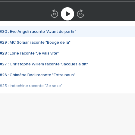
#30 : Eve Angeli raconte "Avant de partir"
#29 : MC Solaar raconte "Bouge de là"
28 : Lorie raconte "Je vais vite"
#27 : Christophe Willem raconte "Jacques a dit"
#26 : Chimène Badi raconte "Entre nous"
#25 : Indochine raconte "3e sexe"
#24 : Zaho raconte "C'est chelou"
#23 : Patrick Bruel raconte "Au café des délices"
#22 : Kyo raconte "Le chemin"
#21 : Nolwenn Leroy raconte "Cassé"