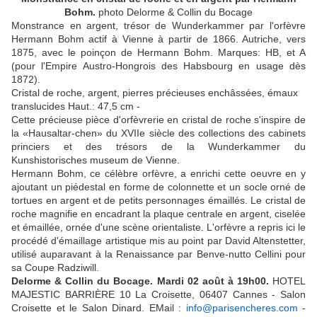
Bohm.
photo Delorme & Collin du Bocage
Monstrance en argent, trésor de Wunderkammer par l'orfèvre
Hermann Bohm actif à Vienne à partir de 1866. Autriche, vers
1875, avec le poinçon de Hermann Bohm. Marques: HB, et A
(pour l'Empire Austro-Hongrois des Habsbourg en usage dès
1872).
Cristal de roche, argent, pierres précieuses enchâssées, émaux
translucides Haut.: 47,5 cm -
Cette précieuse pièce d'orfèvrerie en cristal de roche s'inspire de
la «Hausaltar-chen» du XVIIe siècle des collections des cabinets
princiers et des trésors de la Wunderkammer du
Kunshistorisches museum de Vienne.
Hermann Bohm, ce célèbre orfèvre, a enrichi cette oeuvre en y
ajoutant un piédestal en forme de colonnette et un socle orné de
tortues en argent et de petits personnages émaillés. Le cristal de
roche magnifie en encadrant la plaque centrale en argent, ciselée
et émaillée, ornée d'une scène orientaliste. L'orfèvre a repris ici le
procédé d'émaillage artistique mis au point par David Altenstetter,
utilisé auparavant à la Renaissance par Benve-nutto Cellini pour
sa Coupe Radziwill.
Delorme & Collin du Bocage. Mardi 02 août à 19h00.
HOTEL
MAJESTIC BARRIÈRE 10 La Croisette, 06407 Cannes - Salon
Croisette et le Salon Dinard. EMail :
info@parisencheres.com
-