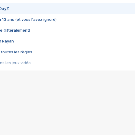
 DayZ
 a 13 ans (et vous l'avez ignoré)
e (littéralement)
im Rayan
 toutes les règles
s les jeux vidéo
us choquant de Rockstar ? - Le scandale BULLY
e plus moche de Steam
du RÊVE tourne au CAUCHEMAR
pendant 8 heures
it… à tort
umiliés par un jeu vidéo