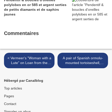
Pendentif & boucles d'oreilles
polylobes en or 585 et argent serties
de petits diamants et de saphirs
jaunes
Commentaires
< Vermeer's "Woman with a
A pair of Spanish ormolu-
Lute" on Loan from the
mounted tortoiseshell,
Metropolitan Museum of Art
ebony and ebonished
@ The Norton Simon
cabinets-on-stands >
Museum
Hébergé par Canalblog
Top articles
Pages
Contact
Signaler un abus