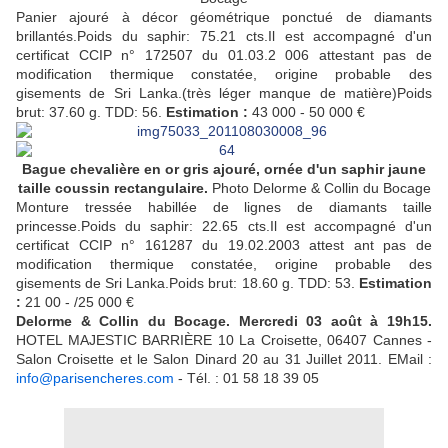
Panier ajouré à décor géométrique ponctué de diamants
brillantés.Poids du saphir: 75.21 cts.Il est accompagné d'un
certificat CCIP n° 172507 du 01.03.2 006 attestant pas de
modification thermique constatée, origine probable des
gisements de Sri Lanka.(très léger manque de matière)Poids
brut: 37.60 g. TDD: 56.
Estimation :
43 000 - 50 000 €
Bague chevalière en or gris ajouré, ornée d'un saphir jaune
taille coussin rectangulaire.
Photo Delorme & Collin du Bocage
Monture tressée habillée de lignes de diamants taille
princesse.Poids du saphir: 22.65 cts.Il est accompagné d'un
certificat CCIP n° 161287 du 19.02.2003 attest ant pas de
modification thermique constatée, origine probable des
gisements de Sri Lanka.Poids brut: 18.60 g. TDD: 53.
Estimation
:
21 00 - /25 000 €
Delorme & Collin du Bocage. Mercredi 03 août à 19h15.
HOTEL MAJESTIC BARRIÈRE 10 La Croisette, 06407 Cannes -
Salon Croisette et le Salon Dinard 20 au 31 Juillet 2011. EMail :
info@parisencheres.com
- Tél. : 01 58 18 39 05