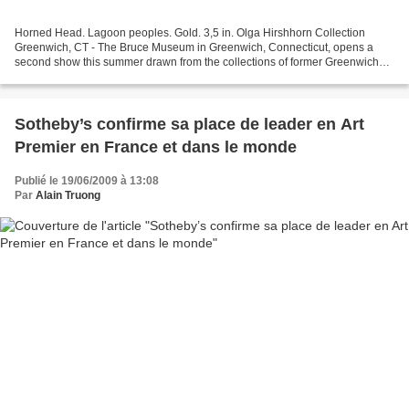
Horned Head. Lagoon peoples. Gold. 3,5 in. Olga Hirshhorn Collection
Greenwich, CT - The Bruce Museum in Greenwich, Connecticut, opens a
second show this summer drawn from the collections of former Greenwich
native Olga Hirshhorn entitled West African...
Sotheby’s confirme sa place de leader en Art
Premier en France et dans le monde
Publié le 19/06/2009 à 13:08
Par
Alain Truong