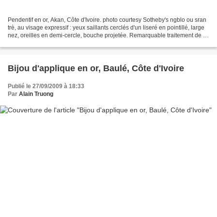
Pendentif en or, Akan, Côte d'Ivoire. photo courtesy Sotheby's ngblo ou sran
trè, au visage expressif : yeux saillants cerclés d'un liseré en pointillé, large
nez, oreilles en demi-cercle, bouche projetée. Remarquable traitement de la
coiffe et de la...
Bijou d'applique en or, Baulé, Côte d'Ivoire
Publié le 27/09/2009 à 18:33
Par
Alain Truong