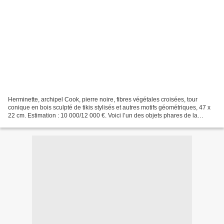
Herminette, archipel Cook, pierre noire, fibres végétales croisées, tour
conique en bois sculpté de tikis stylisés et autres motifs géométriques, 47 x
22 cm. Estimation : 10 000/12 000 €. Voici l’un des objets phares de la
collection du docteur Norbert...