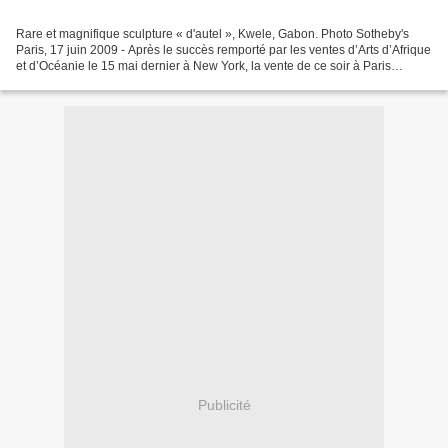
Rare et magnifique sculpture « d'autel », Kwele, Gabon. Photo Sotheby's
Paris, 17 juin 2009 - Après le succès remporté par les ventes d’Arts d’Afrique
et d’Océanie le 15 mai dernier à New York, la vente de ce soir à Paris
démontre que dans ce domaine,...
Publicité