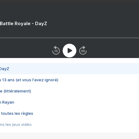
 Battle Royale - DayZ
 DayZ
 a 13 ans (et vous l'avez ignoré)
e (littéralement)
im Rayan
 toutes les règles
s les jeux vidéo
us choquant de Rockstar ? - Le scandale BULLY