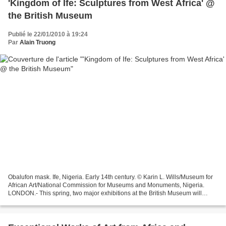
'Kingdom of Ife: Sculptures from West Africa' @
the British Museum
Publié le 22/01/2010 à 19:24
Par
Alain Truong
Obalufon mask. Ife, Nigeria. Early 14th century. © Karin L. Wills/Museum for
African Art/National Commission for Museums and Monuments, Nigeria.
LONDON.- This spring, two major exhibitions at the British Museum will
explore two important artistic traditions...