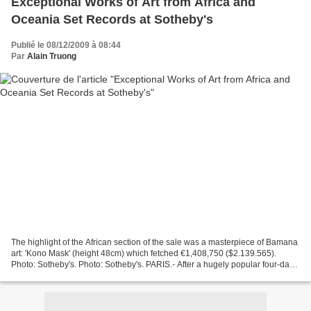
Exceptional Works of Art from Africa and
Oceania Set Records at Sotheby's
Publié le 08/12/2009 à 08:44
Par
Alain Truong
The highlight of the African section of the sale was a masterpiece of Bamana
art: 'Kono Mask' (height 48cm) which fetched €1,408,750 ($2.139.565).
Photo: Sotheby's. Photo: Sotheby's. PARIS.- After a hugely popular four-day
viewing – attended by 1300 people...