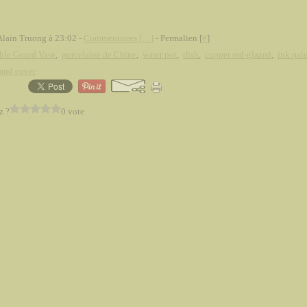
Alain Truong à 23:02 -
Commentaires [
…
]
- Permalien [
#
]
ble Gourd Vase
,
porcelaine de Chine
,
water pot
,
dish
,
copper red-glazed
,
ink pale
 and cover
z ?
0 vote