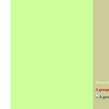
30 mars 
A group 