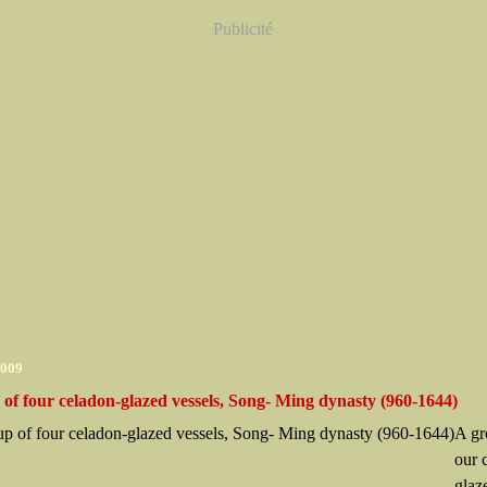
Publicité
2009
of four celadon-glazed vessels, Song- Ming dynasty (960-1644)
A gr
our 
glaz