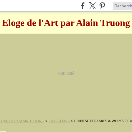
Eloge de l'Art par Alain Truong
Publicité
 L'ART PAR ALAIN TRUONG
>
CATEGORIES
>
CHINESE CERAMICS & WORKS OF 