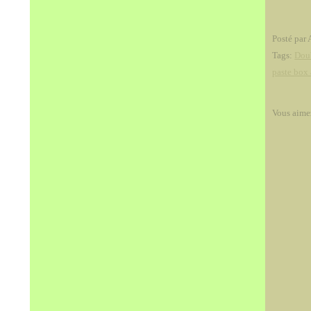
Posté par 
Tags:
Dou
paste box
Vous aime