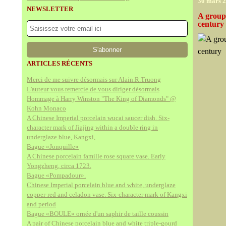
30 mars 
NEWSLETTER
A group 
century
ARTICLES RÉCENTS
Merci de me suivre désormais sur Alain.R.Truong
L'auteur vous remercie de vous diriger désormais
Hommage à Harry Winston "The King of Diamonds" @
Kohn Monaco
A Chinese Imperial porcelain wucai saucer dish. Six-
character mark of Jiajing within a double ring in
underglaze blue, Kangxi,
Bague «Jonquille»
A Chinese porcelain famille rose square vase. Early
Yongzheng, circa 1723.
Bague «Pompadour».
Chinese Imperial porcelain blue and white, underglaze
copper-red and celadon vase. Six-character mark of Kangxi
and period
Bague «BOULE» ornée d'un saphir de taille coussin
A pair of Chinese porcelain blue and white triple-gourd