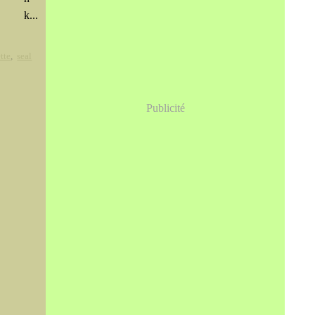
k...
tte
,
seal
Publicité