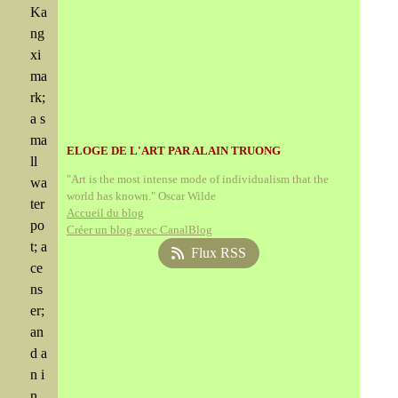
Ka
ng
xi
ma
rk;
a s
ma
ELOGE DE L'ART PAR ALAIN TRUONG
ll
"Art is the most intense mode of individualism that the
wa
world has known." Oscar Wilde
ter
Accueil du blog
po
Créer un blog avec CanalBlog
t; a
Flux RSS
ce
ns
er;
an
d a
n i
n