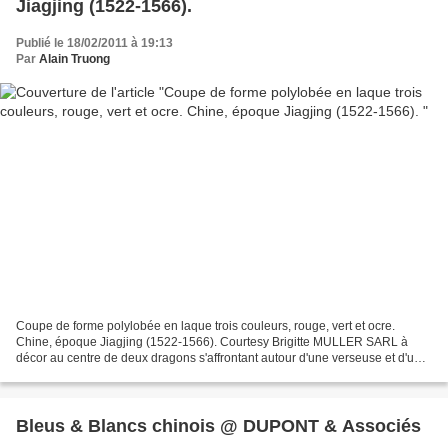
Jiagjing (1522-1566).
Publié le 18/02/2011 à 19:13
Par
Alain Truong
Coupe de forme polylobée en laque trois couleurs, rouge, vert et ocre.
Chine, époque Jiagjing (1522-1566). Courtesy Brigitte MULLER SARL à
décor au centre de deux dragons s'affrontant autour d'une verseuse et d'un
noeud sans fin sur fond de vagues entourés...
Bleus & Blancs chinois @ DUPONT & Associés