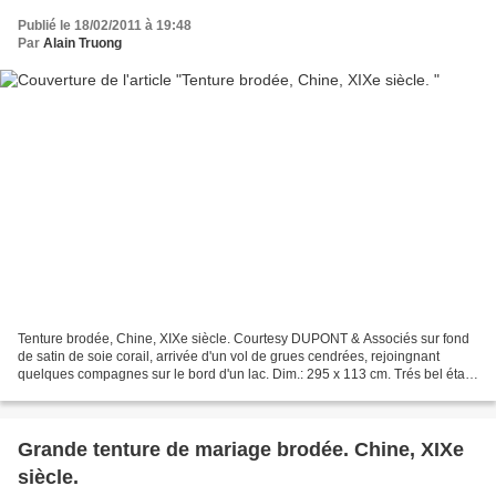
Publié le 18/02/2011 à 19:48
Par
Alain Truong
Tenture brodée, Chine, XIXe siècle. Courtesy DUPONT & Associés sur fond
de satin de soie corail, arrivée d'un vol de grues cendrées, rejoingnant
quelques compagnes sur le bord d'un lac. Dim.: 295 x 113 cm. Trés bel état
Estimation : 300/400€ DUPONT &...
Grande tenture de mariage brodée. Chine, XIXe
siècle.