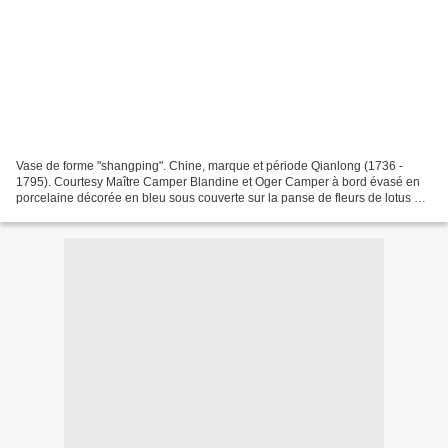
Vase de forme "shangping". Chine, marque et période Qianlong (1736 -
1795). Courtesy Maître Camper Blandine et Oger Camper à bord évasé en
porcelaine décorée en bleu sous couverte sur la panse de fleurs de lotus et
feuillages stylisés. L'épaulement est...