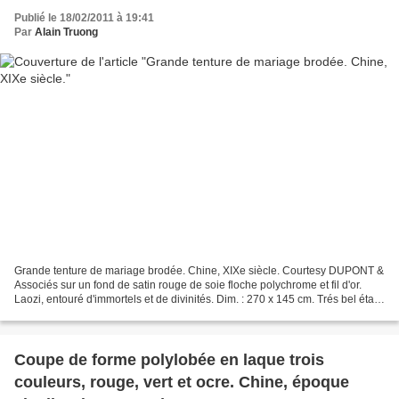
Publié le 18/02/2011 à 19:41
Par
Alain Truong
Grande tenture de mariage brodée. Chine, XIXe siècle. Courtesy DUPONT &
Associés sur un fond de satin rouge de soie floche polychrome et fil d'or.
Laozi, entouré d'immortels et de divinités. Dim. : 270 x 145 cm. Trés bel état.
Estimation : 400/500€ DUPONT...
Coupe de forme polylobée en laque trois
couleurs, rouge, vert et ocre. Chine, époque