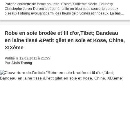
Potiche couverte de forme balustre. Chine, XVIIIeme siècle. Courtesy
Christophe Joron-Derem à décor émaillé en bleu sous couverte de deux
oiseaux Fohang évoluant parmi des fleurs de pivoines et rinceaux. La base
du col est ornée de ruyi disposés en guirlande....
Robe en soie brodée et fil d'or,Tibet; Bandeau
en laine tissé &Petit gilet en soie et Kose, Chine,
XIXème
Publié le 12/02/2011 à 21:55
Par
Alain Truong