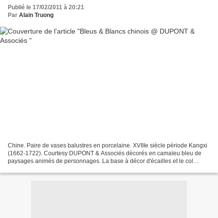
Publié le 17/02/2011 à 20:21
Par
Alain Truong
Chine. Paire de vases balustres en porcelaine. XVIIIe siècle période Kangxi
(1662-1722). Courtesy DUPONT & Associés décorés en camaïeu bleu de
paysages animés de personnages. La base à décor d'écailles et le col
soulignés de feuillages et paysages dans...