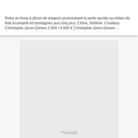
Robe en kose à décor de dragons poursuivant la perle sacrée au milieu de
flots écumants et montagnes aux cinq pics. Chine, XIXème. Courtesy
Christophe Joron-Derem 2 000 / 3 000 € Christophe Joron-Derem.
VENDREDI 4 MARS à 14 H 00. Drouot Richelieu Salle...
Publicité