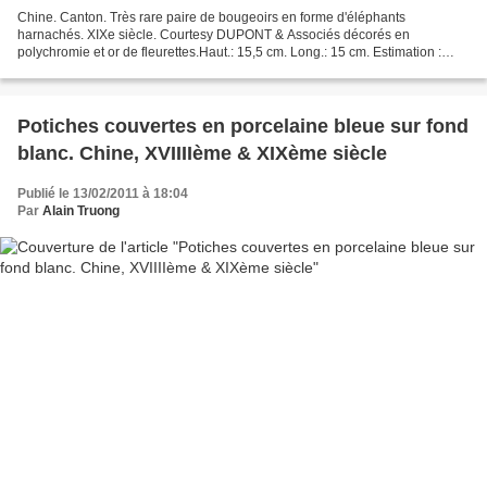
Chine. Canton. Très rare paire de bougeoirs en forme d'éléphants
harnachés. XIXe siècle. Courtesy DUPONT & Associés décorés en
polychromie et or de fleurettes.Haut.: 15,5 cm. Long.: 15 cm. Estimation :
4800/5800€ Chine. Cie des Indes. Rare suite de six...
Potiches couvertes en porcelaine bleue sur fond
blanc. Chine, XVIIIIème & XIXème siècle
Publié le 13/02/2011 à 18:04
Par
Alain Truong