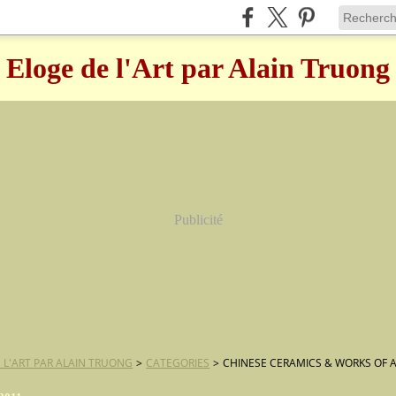
Eloge de l'Art par Alain Truong
Publicité
 L'ART PAR ALAIN TRUONG
>
CATEGORIES
>
CHINESE CERAMICS & WORKS OF 