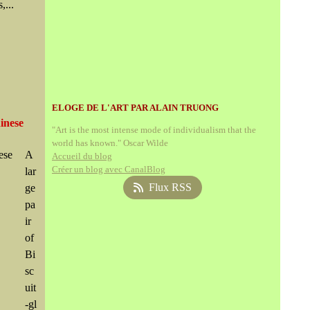
s,...
ELOGE DE L'ART PAR ALAIN TRUONG
hinese
"Art is the most intense mode of individualism that the
world has known." Oscar Wilde
A
Accueil du blog
Créer un blog avec CanalBlog
lar
Flux RSS
ge
pa
ir
of
Bi
sc
uit
-gl