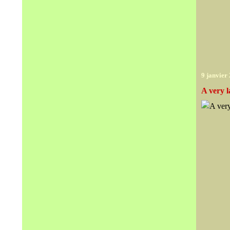
9 janvier
A very l