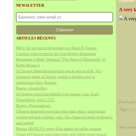
9 janvier
NEWSLETTER
A very l
ARTICLES RÉCENTS
Merci de me suivre désormais sur Alain.R.Truong
L'auteur vous remercie de vous diriger désormais
Hommage à Harry Winston "The King of Diamonds" @
Kohn Monaco
A Chinese Imperial porcelain wucai saucer dish. Six-
character mark of Jiajing within a double ring in
underglaze blue, Kangxi,
Bague «Jonquille»
A Chinese porcelain famille rose square vase. Early
Yongzheng, circa 1723.
Posté par 
Bague «Pompadour».
Tags:
Kan
Chinese Imperial porcelain blue and white, underglaze
copper-red and celadon vase. Six-character mark of Kangxi
and period
Vous aime
Bague «BOULE» ornée d'un saphir de taille coussin
A pair of Chinese porcelain blue and white triple-gourd