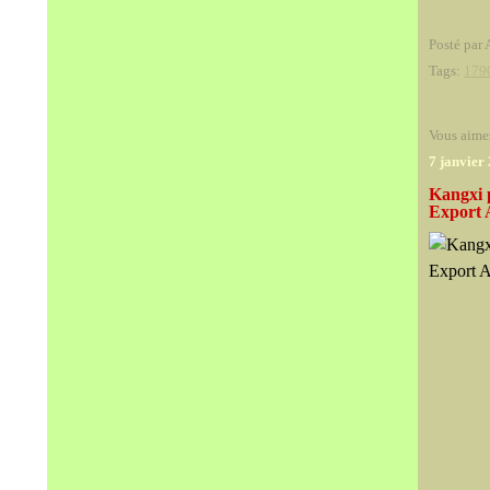
Posté par 
Tags:
179
Vous aime
7 janvier
Kangxi p
Export 