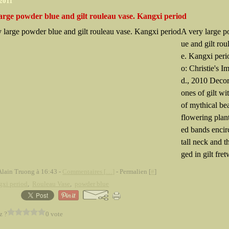
 2011
arge powder blue and gilt rouleau vase. Kangxi period
A very large p
ue and gilt rou
e. Kangxi peri
o: Christie's I
d., 2010 Decor
ones of gilt wi
of mythical be
flowering plan
ed bands encir
tall neck and t
ged in gilt fret
Alain Truong à 16:43 -
Commentaires [
…
]
- Permalien [
#
]
gxi period
,
Rouleau Vase
,
powder blue
z ?
0 vote