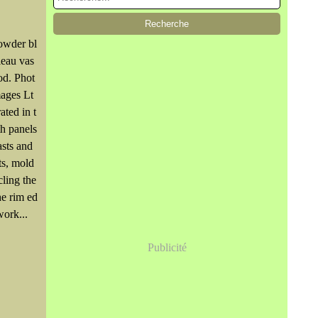
owder bl
leau vas
od. Phot
mages Lt
ated in t
th panels
asts and
ts, mold
cling the
he rim ed
work...
Publicité