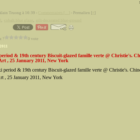
Alain Truong à 16:39 -
Commentaires [
…
]
- Permalien [
#
]
0
,
cobalt blue glaze
,
gilt-decorated blue-ground
z ?
0 vote
 2011
eriod & 19th century Biscuit-glazed famille verte @ Christie's. C
Art , 25 January 2011, New York