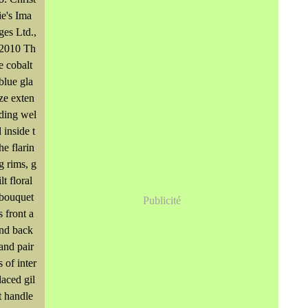
Mai
Juin
(246)
(768)
ie's Ima
Avril
Mai
(864)
(242)
Mars
Avril
(241)
(588)
ges Ltd.,
Février
Mars
(706)
(208)
2010 Th
Janvier
Février
(115)
(229)
e cobalt
blue gla
ze exten
ding wel
l inside t
he flarin
g rims, g
ilt floral
bouquet
Publicité
s front a
nd back
and pair
s of inter
laced gil
t handle