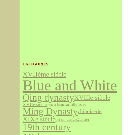
CATÉGORIES
XVIIème siècle
Blue and White
Qing dynasty
XVIIIe siècle
XVIIe siècle
famille rose
bleu et blanc
Ming Dynasty
chinoiserie
XIXe siècle
Cartier
oil on canvas
19th century