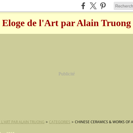
Eloge de l'Art par Alain Truong
Publicité
 L'ART PAR ALAIN TRUONG
>
CATEGORIES
>
CHINESE CERAMICS & WORKS OF 