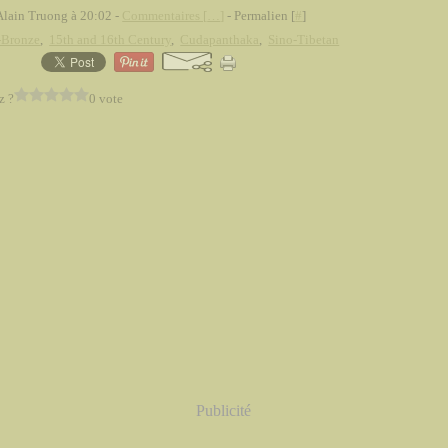
Alain Truong à 20:02 -
Commentaires [
…
]
- Permalien [
#
]
-Bronze
,
15th and 16th Century
,
Cudapanthaka
,
Sino-Tibetan
z ?
0 vote
Publicité