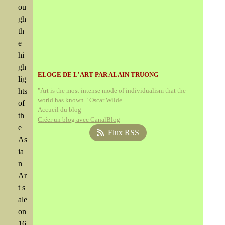
ou
gh
th
e
hi
gh
ELOGE DE L'ART PAR ALAIN TRUONG
lig
hts
"Art is the most intense mode of individualism that the
world has known." Oscar Wilde
of
Accueil du blog
th
Créer un blog avec CanalBlog
e
Flux RSS
As
ia
n
Ar
t s
ale
on
16