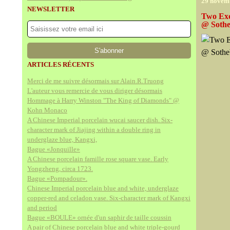
29 novem
NEWSLETTER
Two Exc
@ Sothe
ARTICLES RÉCENTS
Merci de me suivre désormais sur Alain.R.Truong
L'auteur vous remercie de vous diriger désormais
Hommage à Harry Winston "The King of Diamonds" @
Kohn Monaco
A Chinese Imperial porcelain wucai saucer dish. Six-
character mark of Jiajing within a double ring in
underglaze blue, Kangxi,
Bague «Jonquille»
A Chinese porcelain famille rose square vase. Early
Yongzheng, circa 1723.
Bague «Pompadour».
Chinese Imperial porcelain blue and white, underglaze
copper-red and celadon vase. Six-character mark of Kangxi
and period
Bague «BOULE» ornée d'un saphir de taille coussin
A pair of Chinese porcelain blue and white triple-gourd