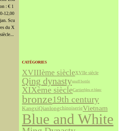
on : € 1
00-12,00
jan. Scu
res du X
siècle...
CATÉGORIES
XVIIIème siècle
XVIIe siècle
Qing dynasty
snuff bottle
XIXème siècle
Cartier
bleu et blanc
bronze
19th century
Vietnam
Kangxi
Qianlong
chinoiserie
Blue and White
Ming Dynasty