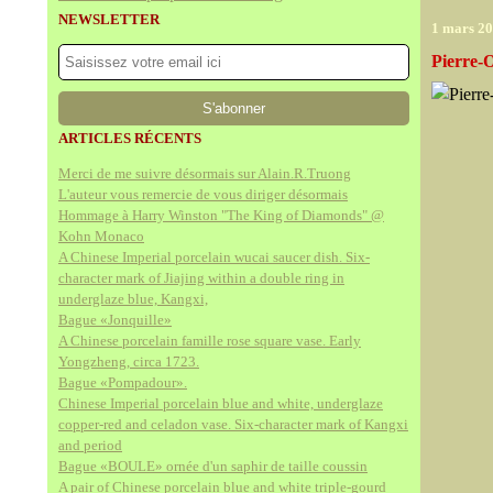
NEWSLETTER
1 mars 2
Pierre-
ARTICLES RÉCENTS
Merci de me suivre désormais sur Alain.R.Truong
L'auteur vous remercie de vous diriger désormais
Hommage à Harry Winston "The King of Diamonds" @
Kohn Monaco
A Chinese Imperial porcelain wucai saucer dish. Six-
character mark of Jiajing within a double ring in
underglaze blue, Kangxi,
Bague «Jonquille»
A Chinese porcelain famille rose square vase. Early
Yongzheng, circa 1723.
Bague «Pompadour».
Chinese Imperial porcelain blue and white, underglaze
copper-red and celadon vase. Six-character mark of Kangxi
and period
Bague «BOULE» ornée d'un saphir de taille coussin
A pair of Chinese porcelain blue and white triple-gourd