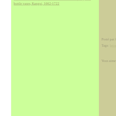
bottle vases, Kangxi, 1662-1722
Posté par 
Tags:
bro
Vous aime