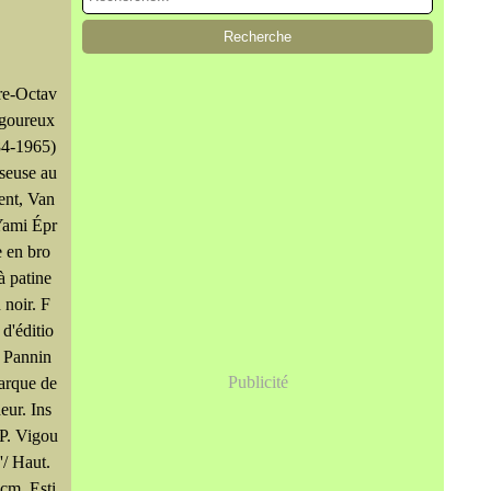
re-Octav
igoureux
84-1965)
seuse au
ent, Van
Yami Épr
 en bro
à patine
 noir. F
 d'éditio
 Pannin
Publicité
arque de
eur. Ins
 'P. Vigou
'/ Haut.
 cm. Esti