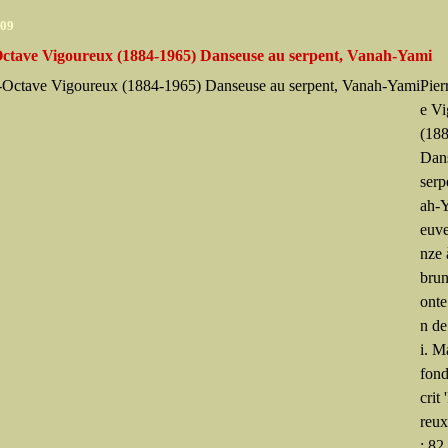
009
Octave Vigoureux (1884-1965) Danseuse au serpent, Vanah-Yami
Pier
e V
(18
Dan
serp
ah-
euve
nze 
brun
onte
n de
i. M
fond
crit
reux
: 82