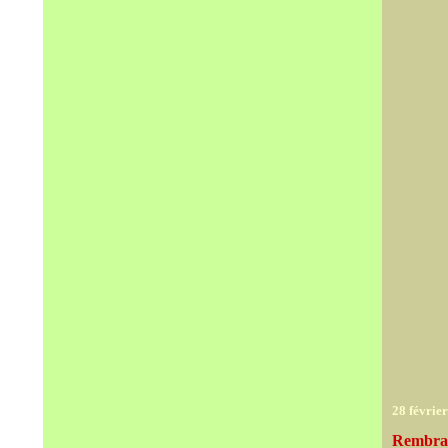
28 févrie
Rembrand