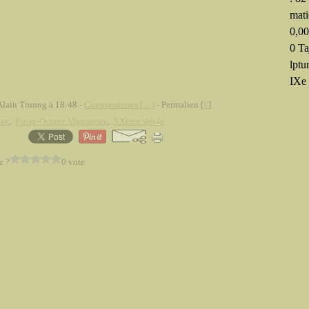
mati
0,0
0 Ta
lptu
IXe 
Alain Truong à 18:48 -
Commentaires [
…
]
- Permalien [
#
]
nze
,
Pierre-Octave Vigoureux
,
XXème siècle
z ?
0 vote