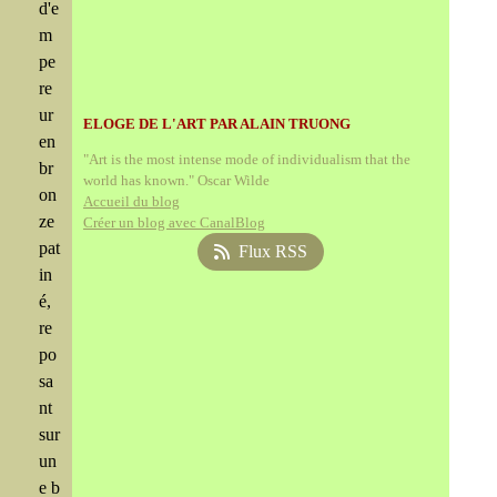
d'e
m
pe
re
ur
ELOGE DE L'ART PAR ALAIN TRUONG
en
"Art is the most intense mode of individualism that the
br
world has known." Oscar Wilde
on
Accueil du blog
ze
Créer un blog avec CanalBlog
pat
Flux RSS
in
é,
re
po
sa
nt
sur
un
e b