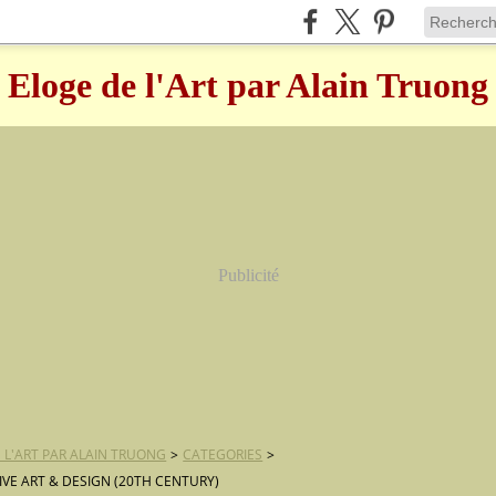
Eloge de l'Art par Alain Truong
Publicité
 L'ART PAR ALAIN TRUONG
>
CATEGORIES
>
VE ART & DESIGN (20TH CENTURY)