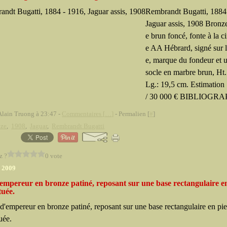
Rembrandt Bugatti, 1884
Jaguar assis, 1908 Bronze
e brun foncé, fonte à la c
e AA Hébrard, signé sur l
e, marque du fondeur et u
socle en marbre brun, Ht.
Lg.: 19,5 cm. Estimation 
/ 30 000 € BIBLIOGRAP
Alain Truong à 23:47 -
Commentaires [
…
]
- Permalien [
#
]
nze
,
1908
,
Jaguar
,
Rembrandt Bugatti
z ?
0 vote
r 2009
empereur en bronze patiné, reposant sur une base rectangulaire e
tuée.