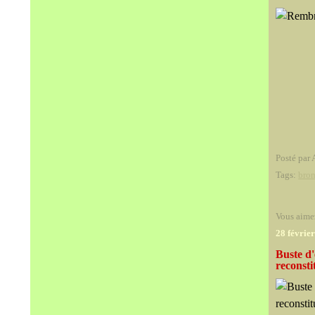
Posté par 
Tags:
bro
Vous aime
28 févrie
Buste d'
reconsti