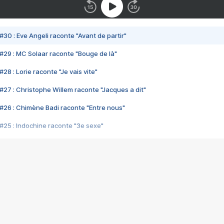
#30 : Eve Angeli raconte "Avant de partir"
#29 : MC Solaar raconte "Bouge de là"
28 : Lorie raconte "Je vais vite"
#27 : Christophe Willem raconte "Jacques a dit"
#26 : Chimène Badi raconte "Entre nous"
#25 : Indochine raconte "3e sexe"
#24 : Zaho raconte "C'est chelou"
#23 : Patrick Bruel raconte "Au café des délices"
#22 : Kyo raconte "Le chemin"
#21 : Nolwenn Leroy raconte "Cassé"
#20 : Patrick Hernandez raconte "Born to be alive"