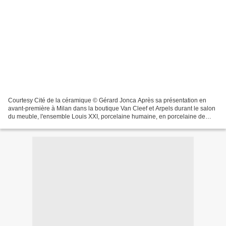
Courtesy Cité de la céramique © Gérard Jonca Après sa présentation en
avant-première à Milan dans la boutique Van Cleef et Arpels durant le salon
du meuble, l'ensemble Louis XXI, porcelaine humaine, en porcelaine de
Sèvres, signé du designer et architecte...