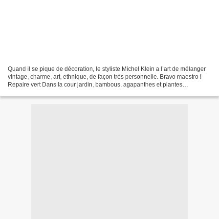
Quand il se pique de décoration, le styliste Michel Klein a l’art de mélanger
vintage, charme, art, ethnique, de façon très personnelle. Bravo maestro !
Repaire vert Dans la cour jardin, bambous, agapanthes et plantes
aromatiques s’épanouissent dans leurs...