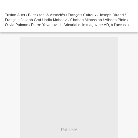
Tristan Auer / Buttazzoni & Associés / François Catroux / Joseph Dirand /
François-Joseph Graf / India Mahdavi / Chahan Minassian / Alberto Pinto /
Olivia Putman / Pierre Yovanovitch Artcurial et le magazine AD, à l’occasion
de son 10e anniversaire, ont...
Publicité