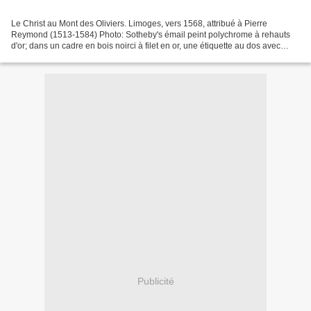
Le Christ au Mont des Oliviers. Limoges, vers 1568, attribué à Pierre
Reymond (1513-1584) Photo: Sotheby's émail peint polychrome à rehauts
d'or; dans un cadre en bois noirci à filet en or, une étiquette au dos avec
l'inscription Exposition Mai 1935/Chemin...
Publicité