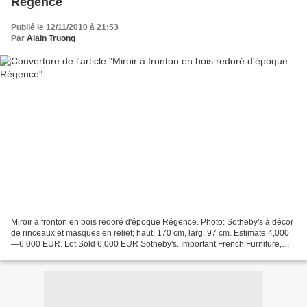
Régence
Publié le 12/11/2010 à 21:53
Par
Alain Truong
Miroir à fronton en bois redoré d'époque Régence. Photo: Sotheby's à décor
de rinceaux et masques en relief; haut. 170 cm, larg. 97 cm. Estimate 4,000
—6,000 EUR. Lot Sold 6,000 EUR Sotheby's. Important French Furniture,
Sculptures and Works of Art, 09...