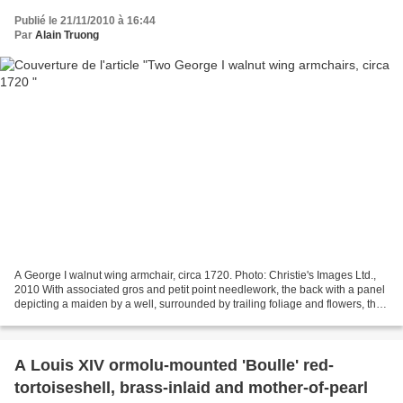
Publié le 21/11/2010 à 16:44
Par
Alain Truong
A George I walnut wing armchair, circa 1720. Photo: Christie's Images Ltd.,
2010 With associated gros and petit point needlework, the back with a panel
depicting a maiden by a well, surrounded by trailing foliage and flowers, the
sides and back with plain...
A Louis XIV ormolu-mounted 'Boulle' red-
tortoiseshell, brass-inlaid and mother-of-pearl