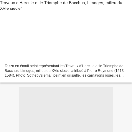
Tazza en émail peint représentant les Travaux d'Hercule et le Triomphe de
Bacchus, Limoges, milieu du XVIe siècle, attribué à Pierre Reymond (1513 -
1584). Photo: Sotheby's émail peint en grisaille, les carnations roses, les
feuillages et rinceaux rehaussés...