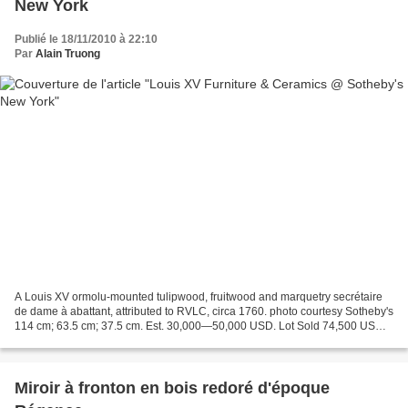
New York
Publié le 18/11/2010 à 22:10
Par
Alain Truong
A Louis XV ormolu-mounted tulipwood, fruitwood and marquetry secrétaire
de dame à abattant, attributed to RVLC, circa 1760. photo courtesy Sotheby's
114 cm; 63.5 cm; 37.5 cm. Est. 30,000—50,000 USD. Lot Sold 74,500 USD
NOTE: This secrétaire de dame belongs...
Miroir à fronton en bois redoré d'époque