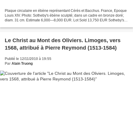
Plaque circulaire en ébène représentant Cérès et Bacchus. France, Epoque
Louis XIV. Photo: Sotheby's ébène sculpté; dans un cadre en bronze doré;
diam. 31 cm. Estimate 6,000—8,000 EUR. Lot Sold 13,750 EUR Sotheby's.
Important French Furniture, Sculptures...
Le Christ au Mont des Oliviers. Limoges, vers
1568, attribué à Pierre Reymond (1513-1584)
Publié le 12/11/2010 à 19:55
Par
Alain Truong