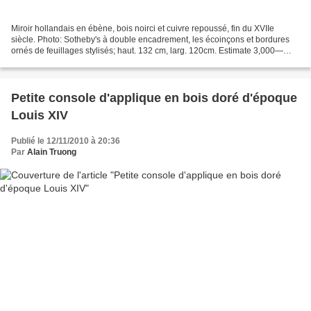
Miroir hollandais en ébène, bois noirci et cuivre repoussé, fin du XVIIe
siècle. Photo: Sotheby's à double encadrement, les écoinçons et bordures
ornés de feuillages stylisés; haut. 132 cm, larg. 120cm. Estimate 3,000—
5,000 EUR. Lot Sold 7,500 EUR Sotheby's....
Petite console d'applique en bois doré d'époque
Louis XIV
Publié le 12/11/2010 à 20:36
Par
Alain Truong