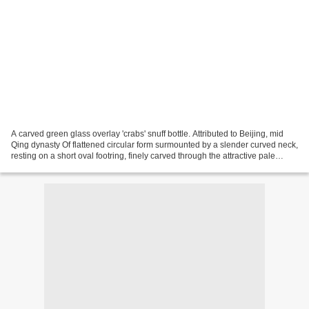
A carved green glass overlay 'crabs' snuff bottle. Attributed to Beijing, mid
Qing dynasty Of flattened circular form surmounted by a slender curved neck,
resting on a short oval footring, finely carved through the attractive pale
green overlay on both...