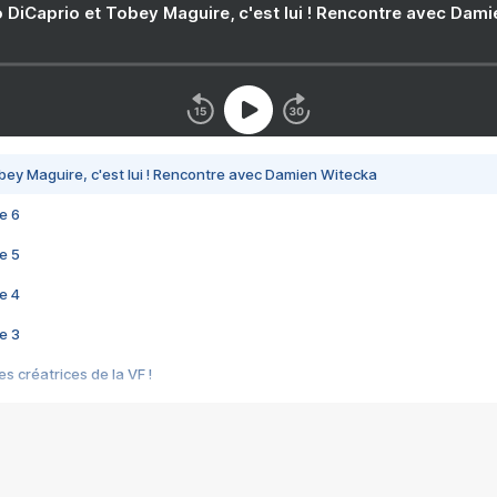
 DiCaprio et Tobey Maguire, c'est lui ! Rencontre avec Dam
bey Maguire, c'est lui ! Rencontre avec Damien Witecka
e 6
e 5
e 4
e 3
s créatrices de la VF !
e 2
e 1
e Mektoub My Love arrive enfin ! Rencontre avec Shaïn Boumedine et Sal