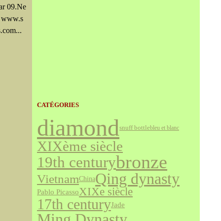
ar 09.Ne
 www.s
.com...
CATÉGORIES
diamond
snuff bottle
bleu et blanc
XIXème siècle
bronze
19th century
Qing dynasty
Vietnam
China
XIXe siècle
Pablo Picasso
17th century
Jade
Ming Dynasty