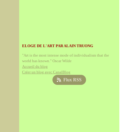
ELOGE DE L'ART PAR ALAIN TRUONG
"Art is the most intense mode of individualism that the
world has known." Oscar Wilde
Accueil du blog
Créer un blog avec CanalBlog
Flux RSS