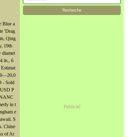
e Blue a
te 'Drag
in, Qing
, 19th
y diamet
4 in., 6
 Estimat
00—20,0
 - Sold
 USD P
NANC
erly in t
Publicité
ingham e
Hawaii. S
s. Chine
s of Ar