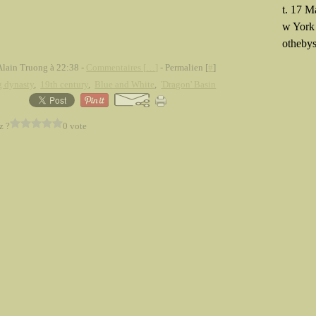
t. 17 M
w York
othebys
Alain Truong à 22:38 -
Commentaires [
…
]
- Permalien [
#
]
g dynasty
,
19th century
,
Blue and White
,
'Dragon' Basin
z ?
0 vote