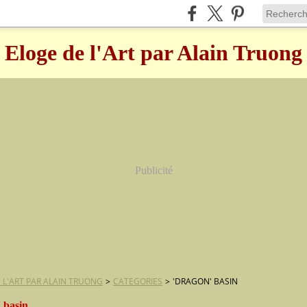
Eloge de l'Art par Alain Truong
Publicité
 L'ART PAR ALAIN TRUONG
>
CATEGORIES
>
'DRAGON' BASIN
 basin