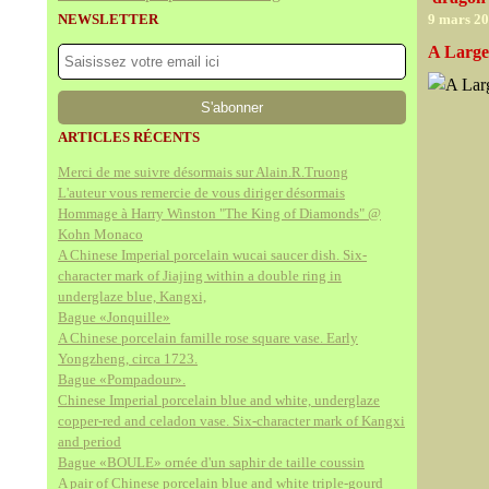
NEWSLETTER
9 mars 2
A Large
ARTICLES RÉCENTS
Merci de me suivre désormais sur Alain.R.Truong
L'auteur vous remercie de vous diriger désormais
Hommage à Harry Winston "The King of Diamonds" @
Kohn Monaco
A Chinese Imperial porcelain wucai saucer dish. Six-
character mark of Jiajing within a double ring in
underglaze blue, Kangxi,
Bague «Jonquille»
A Chinese porcelain famille rose square vase. Early
Yongzheng, circa 1723.
Bague «Pompadour».
Chinese Imperial porcelain blue and white, underglaze
copper-red and celadon vase. Six-character mark of Kangxi
and period
Bague «BOULE» ornée d'un saphir de taille coussin
A pair of Chinese porcelain blue and white triple-gourd