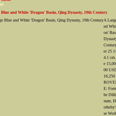
009
 Blue and White 'Dragon' Basin, Qing Dynasty, 19th Century
A Larg
nd Whi
on' Bas
Dynasty
Centur
er 25 1/
4.1 cm.
e 15,0
00 USD
16,250
ROVE
E: Form
he Dill
state, 
otheby'
se Work