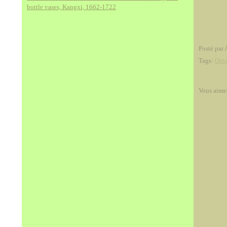
bottle vases, Kangxi, 1662-1722
Posté par 
Tags:
Qin
Vous aime