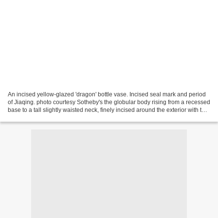
An incised yellow-glazed 'dragon' bottle vase. Incised seal mark and period
of Jiaqing. photo courtesy Sotheby's the globular body rising from a recessed
base to a tall slightly waisted neck, finely incised around the exterior with two
large scaly five-clawed...