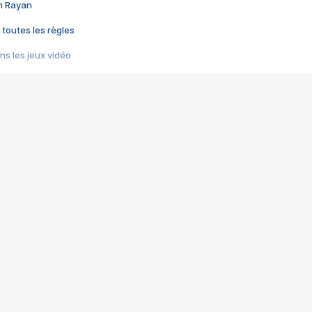
im Rayan
 toutes les règles
s les jeux vidéo
us choquant de Rockstar ? - Le scandale BULLY
e plus moche de Steam
du RÊVE tourne au CAUCHEMAR
pendant 8 heures
it… à tort
umiliés par un jeu vidéo
ire - Final Fantasy 8
ti un empire - Age of Empires
story DOFUS
tard, il crée l'un des pires jeux de tous les temps, MindsEye.