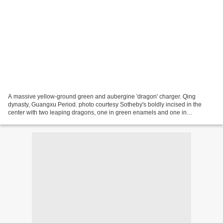
A massive yellow-ground green and aubergine 'dragon' charger. Qing
dynasty, Guangxu Period. photo courtesy Sotheby's boldly incised in the
center with two leaping dragons, one in green enamels and one in
aubergine enamels, confronting on a 'flaming pearl'...