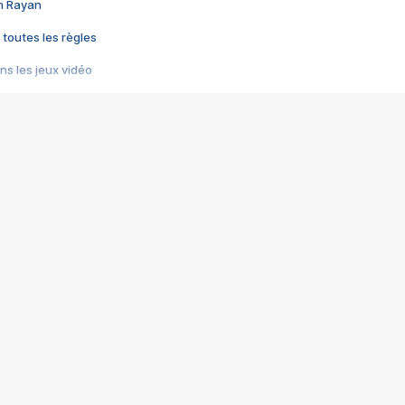
im Rayan
 toutes les règles
s les jeux vidéo
us choquant de Rockstar ? - Le scandale BULLY
e plus moche de Steam
du RÊVE tourne au CAUCHEMAR
pendant 8 heures
it… à tort
umiliés par un jeu vidéo
ire - Final Fantasy 8
ti un empire - Age of Empires
story DOFUS
tard, il crée l'un des pires jeux de tous les temps, MindsEye.