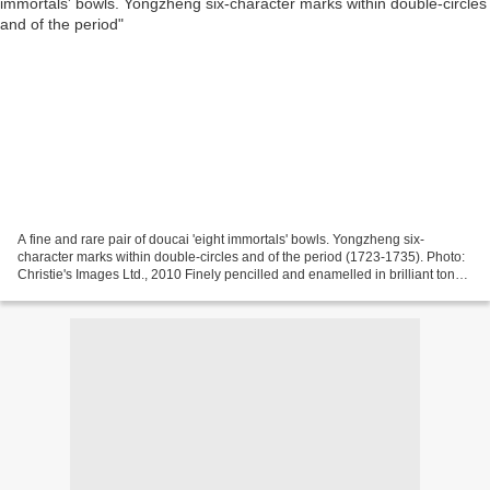
A fine and rare pair of doucai 'eight immortals' bowls. Yongzheng six-
character marks within double-circles and of the period (1723-1735). Photo:
Christie's Images Ltd., 2010 Finely pencilled and enamelled in brilliant tones
of iron-red, yellow, aubergine,...