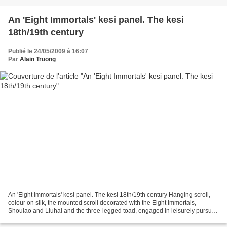
An 'Eight Immortals' kesi panel. The kesi
18th/19th century
Publié le 24/05/2009 à 16:07
Par
Alain Truong
An 'Eight Immortals' kesi panel. The kesi 18th/19th century Hanging scroll,
colour on silk, the mounted scroll decorated with the Eight Immortals,
Shoulao and Liuhai and the three-legged toad, engaged in leisurely pursuits
in the legendary island of Peng...