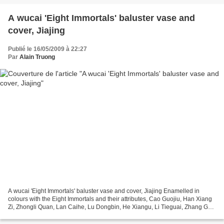
A wucai 'Eight Immortals' baluster vase and
cover, Jiajing
Publié le 16/05/2009 à 22:27
Par
Alain Truong
A wucai 'Eight Immortals' baluster vase and cover, Jiajing Enamelled in
colours with the Eight Immortals and their attributes, Cao Guojiu, Han Xiang
Zi, Zhongli Quan, Lan Caihe, Lu Dongbin, He Xiangu, Li Tieguai, Zhang Guo
Lao, Xiwang mu and Shoulao,...