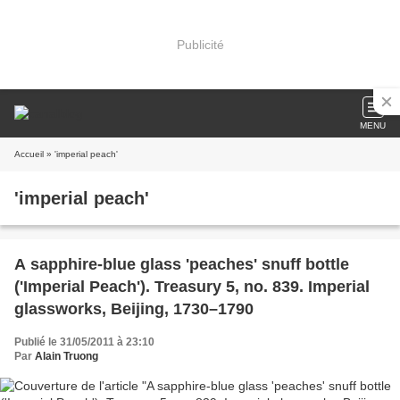
Publicité
MENU
Accueil
» 'imperial peach'
'imperial peach'
A sapphire-blue glass 'peaches' snuff bottle
('Imperial Peach'). Treasury 5, no. 839. Imperial
glassworks, Beijing, 1730–1790
Publié le 31/05/2011 à 23:10
Par
Alain Truong