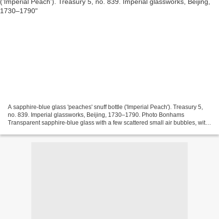
A sapphire-blue glass 'peaches' snuff bottle ('Imperial Peach'). Treasury 5,
no. 839. Imperial glassworks, Beijing, 1730–1790. Photo Bonhams
Transparent sapphire-blue glass with a few scattered small air bubbles, with
a flat lip and flat foot; carved...