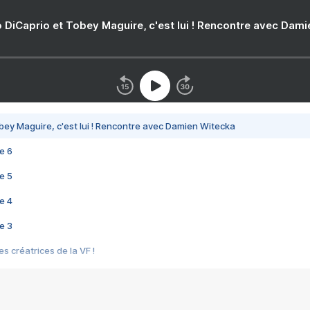
 DiCaprio et Tobey Maguire, c'est lui ! Rencontre avec Dam
bey Maguire, c'est lui ! Rencontre avec Damien Witecka
e 6
e 5
e 4
e 3
s créatrices de la VF !
e 2
e 1