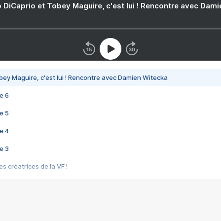
 DiCaprio et Tobey Maguire, c'est lui ! Rencontre avec Dam
bey Maguire, c'est lui ! Rencontre avec Damien Witecka
e 6
e 5
e 4
e 3
s créatrices de la VF !
e 2
e 1
e Mektoub My Love arrive enfin ! Rencontre avec Shaïn Boumedine et Sal