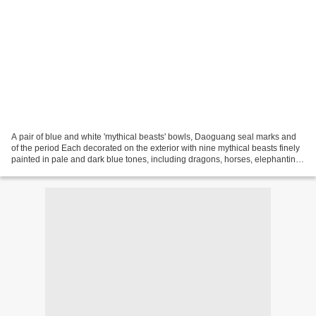
A pair of blue and white 'mythical beasts' bowls, Daoguang seal marks and
of the period Each decorated on the exterior with nine mythical beasts finely
painted in pale and dark blue tones, including dragons, horses, elephantine
beast and tortoises, all...