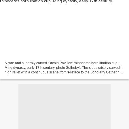
A rare and superbly carved 'Orchid Pavilion' rhinoceros horn libation cup.
Ming dynasty, early 17th century. photo Sotheby's The sides crisply carved in
high relief with a continuous scene from 'Preface to the Scholarly Gathering
at the Orchid Pavilion',...