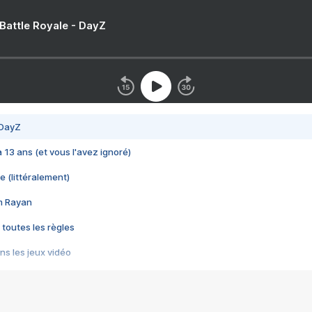
 Battle Royale - DayZ
 DayZ
 a 13 ans (et vous l'avez ignoré)
e (littéralement)
im Rayan
 toutes les règles
s les jeux vidéo
us choquant de Rockstar ? - Le scandale BULLY
e plus moche de Steam