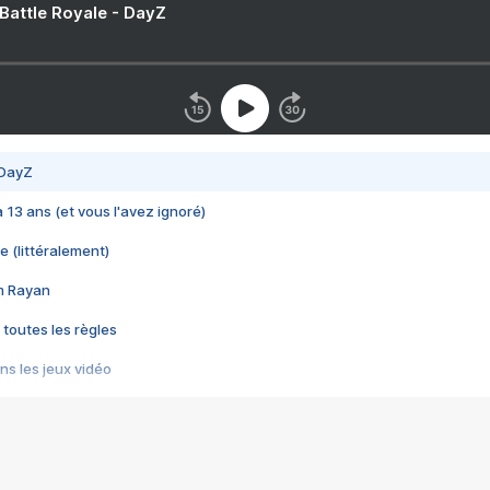
 Battle Royale - DayZ
 DayZ
 a 13 ans (et vous l'avez ignoré)
e (littéralement)
im Rayan
 toutes les règles
s les jeux vidéo
us choquant de Rockstar ? - Le scandale BULLY
e plus moche de Steam
du RÊVE tourne au CAUCHEMAR