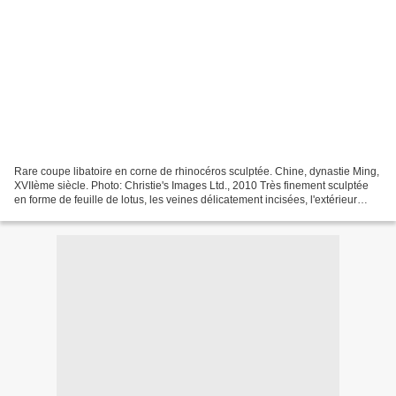
Rare coupe libatoire en corne de rhinocéros sculptée. Chine, dynastie Ming,
XVIIème siècle. Photo: Christie's Images Ltd., 2010 Très finement sculptée
en forme de feuille de lotus, les veines délicatement incisées, l'extérieur
orné, sous le bec verseur,...