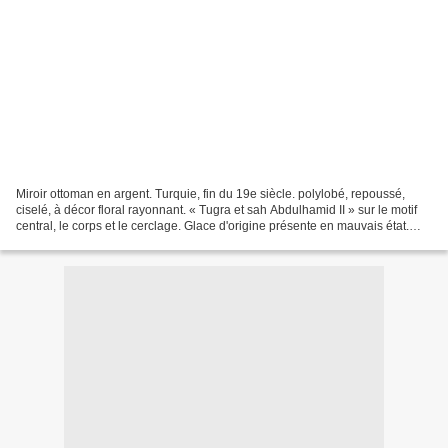
Miroir ottoman en argent. Turquie, fin du 19e siècle. polylobé, repoussé,
ciselé, à décor floral rayonnant. « Tugra et sah Abdulhamid II » sur le motif
central, le corps et le cerclage. Glace d'origine présente en mauvais état.
Accidents. Diam. : 28 cm....