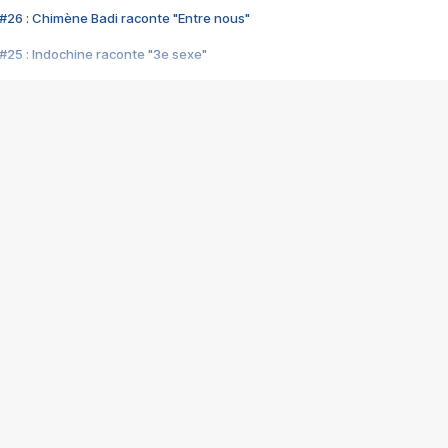
#26 : Chimène Badi raconte "Entre nous"
#25 : Indochine raconte "3e sexe"
#24 : Zaho raconte "C'est chelou"
#23 : Patrick Bruel raconte "Au café des délices"
#22 : Kyo raconte "Le chemin"
#21 : Nolwenn Leroy raconte "Cassé"
#20 : Patrick Hernandez raconte "Born to be alive"
#19 : Lorie raconte "Près de moi"
#18 : Michael Jones raconte "A nos actes manqués" (avec Jean-Jacque
#17 : Khaled raconte "Aïcha"
#16 : Corneille raconte "Parce qu'on vient de loin"
#15 : Indochine raconte "L'aventurier"