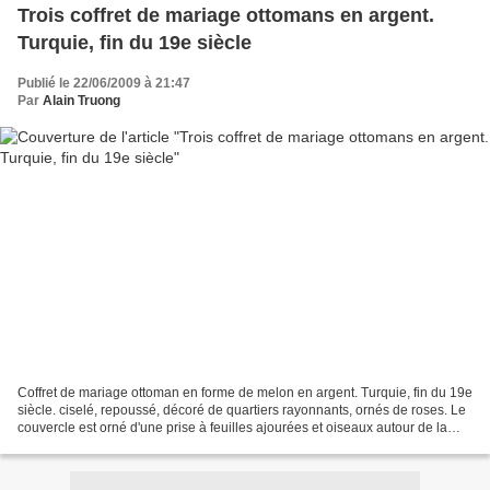
Trois coffret de mariage ottomans en argent.
Turquie, fin du 19e siècle
Publié le 22/06/2009 à 21:47
Par
Alain Truong
Coffret de mariage ottoman en forme de melon en argent. Turquie, fin du 19e
siècle. ciselé, repoussé, décoré de quartiers rayonnants, ornés de roses. Le
couvercle est orné d'une prise à feuilles ajourées et oiseaux autour de la
tige. « Tugra et sah Abdulhamid...