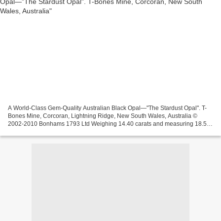
A World-Class Gem-Quality Australian Black Opal—"The Stardust Opal". T-
Bones Mine, Corcoran, Lightning Ridge, New South Wales, Australia ©
2002-2010 Bonhams 1793 Ltd Weighing 14.40 carats and measuring 18.5 x
14.1 x 8.0mm. Sold for $39,650 Found in 1981,...