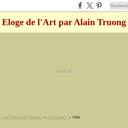
Eloge de l'Art par Alain Truong
Publicité
 L'ART PAR ALAIN TRUONG
>
CATEGORIES
>
1490