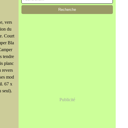
e, vers
tion du
e. Court
mper Bla
 Camper
s tendre
ois planc
u revers
rses mod
il. 67 x
 seul).
.
Publicité