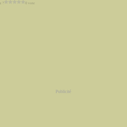
z ?
0 vote
Publicité