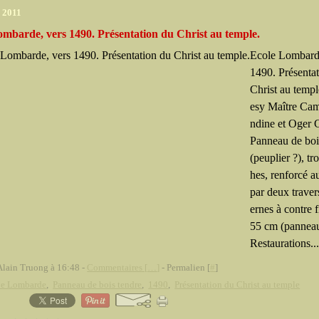
r 2011
ombarde, vers 1490. Présentation du Christ au temple.
Ecole Lombard
1490. Présenta
Christ au templ
esy Maître Ca
ndine et Oger
Panneau de boi
(peuplier ?), tr
hes, renforcé a
par deux trave
ernes à contre f
55 cm (panneau
Restaurations..
Alain Truong à 16:48 -
Commentaires [
…
]
- Permalien [
#
]
le Lombarde
,
Panneau de bois tendre
,
1490
,
Présentation du Christ au temple