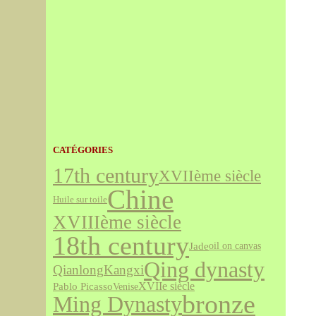
CATÉGORIES
17th century
XVIIème siècle
Chine
Huile sur toile
XVIIIème siècle
18th century
Jade
oil on canvas
Qing dynasty
Qianlong
Kangxi
XVIIe siècle
Pablo Picasso
Venise
bronze
Ming Dynasty