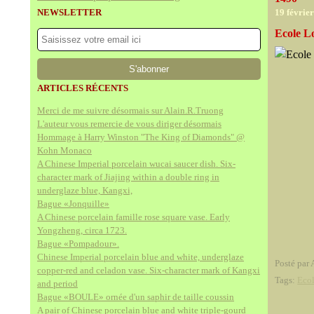
NEWSLETTER
19 févrie
Ecole L
ARTICLES RÉCENTS
Merci de me suivre désormais sur Alain.R.Truong
L'auteur vous remercie de vous diriger désormais
Hommage à Harry Winston "The King of Diamonds" @
Kohn Monaco
A Chinese Imperial porcelain wucai saucer dish. Six-
character mark of Jiajing within a double ring in
underglaze blue, Kangxi,
Bague «Jonquille»
A Chinese porcelain famille rose square vase. Early
Yongzheng, circa 1723.
Bague «Pompadour».
Chinese Imperial porcelain blue and white, underglaze
Posté par 
copper-red and celadon vase. Six-character mark of Kangxi
Tags:
Eco
and period
Bague «BOULE» ornée d'un saphir de taille coussin
A pair of Chinese porcelain blue and white triple-gourd