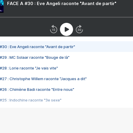
FACE A #30 : Eve Angeli raconte "Avant de partir"
#30 : Eve Angeli raconte "Avant de partir"
#29 : MC Solaar raconte "Bouge de là"
28 : Lorie raconte "Je vais vite"
#27 : Christophe Willem raconte "Jacques a dit"
#26 : Chimène Badi raconte "Entre nous"
#25 : Indochine raconte "3e sexe"
#24 : Zaho raconte "C'est chelou"
#23 : Patrick Bruel raconte "Au café des délices"
#22 : Kyo raconte "Le chemin"