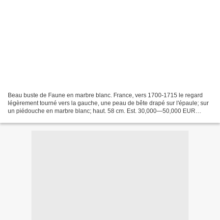
Beau buste de Faune en marbre blanc. France, vers 1700-1715 le regard
légèrement tourné vers la gauche, une peau de bête drapé sur l'épaule; sur
un piédouche en marbre blanc; haut. 58 cm. Est. 30,000—50,000 EUR
REFERENCES BIBLIOGRAPHIQUES : M. Beaulieu,...