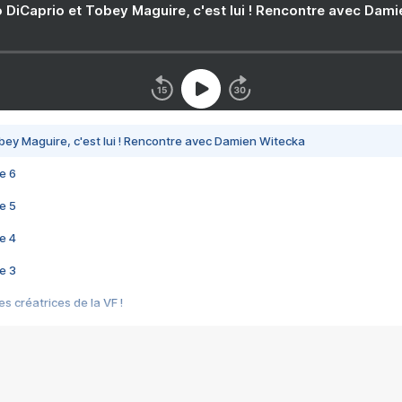
 DiCaprio et Tobey Maguire, c'est lui ! Rencontre avec Dam
bey Maguire, c'est lui ! Rencontre avec Damien Witecka
e 6
e 5
e 4
e 3
s créatrices de la VF !
e 2
e 1
e Mektoub My Love arrive enfin ! Rencontre avec Shaïn Boumedine et Sal