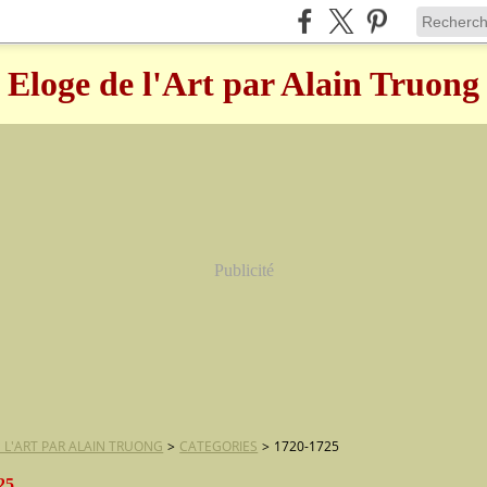
Eloge de l'Art par Alain Truong
Publicité
 L'ART PAR ALAIN TRUONG
>
CATEGORIES
>
1720-1725
25