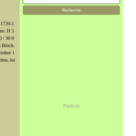
s 1720-1
ine. H 5
0 / 30 0
n Bloch,
cembre 1
ims, lot
Publicité