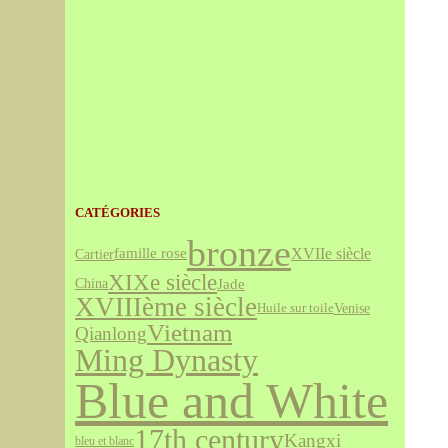
CATÉGORIES
bronze
famille rose
XVIIe siècle
Cartier
XIXe siècle
Jade
China
XVIIIème siècle
Venise
Huile sur toile
Vietnam
Qianlong
Ming Dynasty
Blue and White
17th century
Kangxi
bleu et blanc