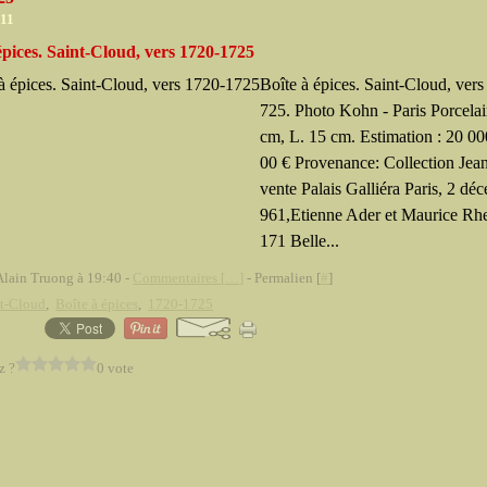
011
épices. Saint-Cloud, vers 1720-1725
Boîte à épices. Saint-Cloud, ver
725. Photo Kohn - Paris Porcela
cm, L. 15 cm. Estimation : 20 00
00 € Provenance: Collection Jea
vente Palais Galliéra Paris, 2 dé
961,Etienne Ader et Maurice Rhe
171 Belle...
Alain Truong à 19:40 -
Commentaires [
…
]
- Permalien [
#
]
nt-Cloud
,
Boîte à épices
,
1720-1725
z ?
0 vote