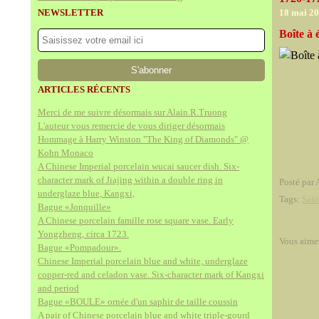
NEWSLETTER
18 mai 2
Boîte à 
ARTICLES RÉCENTS
Merci de me suivre désormais sur Alain.R.Truong
L'auteur vous remercie de vous diriger désormais
Hommage à Harry Winston "The King of Diamonds" @
Kohn Monaco
A Chinese Imperial porcelain wucai saucer dish. Six-
character mark of Jiajing within a double ring in
Posté par 
underglaze blue, Kangxi,
Tags:
Sai
Bague «Jonquille»
A Chinese porcelain famille rose square vase. Early
Yongzheng, circa 1723.
Vous aime
Bague «Pompadour».
Chinese Imperial porcelain blue and white, underglaze
copper-red and celadon vase. Six-character mark of Kangxi
and period
Bague «BOULE» ornée d'un saphir de taille coussin
A pair of Chinese porcelain blue and white triple-gourd