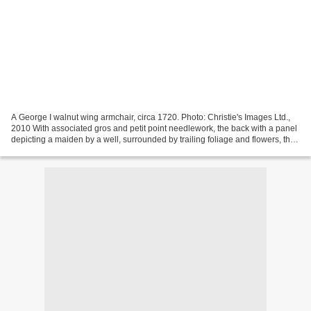
A George I walnut wing armchair, circa 1720. Photo: Christie's Images Ltd.,
2010 With associated gros and petit point needlework, the back with a panel
depicting a maiden by a well, surrounded by trailing foliage and flowers, the
sides and back with plain...