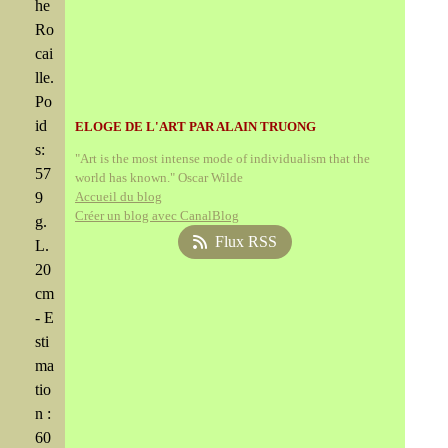
he
Ro
cai
lle.
Po
id
ELOGE DE L'ART PAR ALAIN TRUONG
s:
"Art is the most intense mode of individualism that the
57
world has known." Oscar Wilde
9
Accueil du blog
Créer un blog avec CanalBlog
g.
Flux RSS
L.
20
cm
- E
sti
ma
tio
n :
60