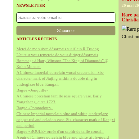
NEWSLETTER
20 mai 2
Rare pa
Christi
ARTICLES RÉCENTS
Merci de me suivre désormais sur Alain.R.Truong
L'auteur vous remercie de vous diriger désormais
Hommage à Harry Winston "The King of Diamonds" @
Kohn Monaco
A Chinese Imperial porcelain wucai saucer dish. Six-
character mark of Jiajing within a double ring in
underglaze blue, Kangxi,
Bague «Jonquille»
A Chinese porcelain famille rose square vase. Early
Yongzheng, circa 1723.
Bague «Pompadour».
Chinese Imperial porcelain blue and white, underglaze
copper-red and celadon vase. Six-character mark of Kangxi
and period
Bague «BOULE» ornée d'un saphir de taille coussin
A pair of Chinese porcelain blue and white triple-gourd