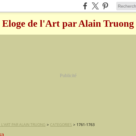
Eloge de l'Art par Alain Truong
Publicité
 L'ART PAR ALAIN TRUONG
>
CATEGORIES
>
1761-1763
63