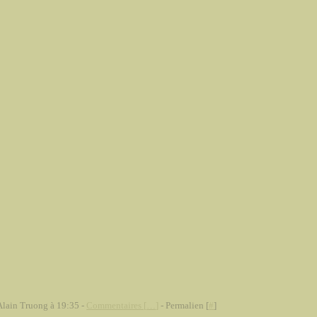
Alain Truong à 19:35 -
Commentaires [
…
]
- Permalien [
#
]