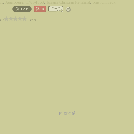
nt
,
Augsbourg
,
1761-1763
,
Johann Christian Reinhard
,
bras lumineux
z ?
0 vote
Publicité