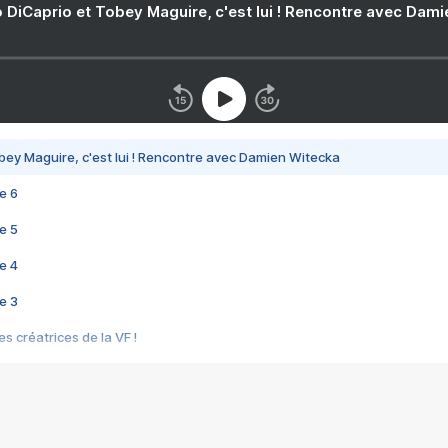
 DiCaprio et Tobey Maguire, c'est lui ! Rencontre avec Dam
bey Maguire, c'est lui ! Rencontre avec Damien Witecka
e 6
e 5
e 4
e 3
s créatrices de la VF !
e 2
e 1
e Mektoub My Love arrive enfin ! Rencontre avec Shaïn Boumedine et Sal