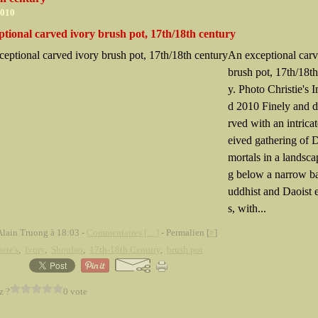
2010
tional carved ivory brush pot, 17th/18th century
An exceptional carv
brush pot, 17th/18th
y. Photo Christie's 
d 2010 Finely and d
rved with an intrica
eived gathering of 
mortals in a landsca
g below a narrow b
uddhist and Daoist
s, with...
Alain Truong à 18:03 -
Commentaires [
…
]
- Permalien [
#
]
stie's
,
Ivory
,
Shoulao
,
17th-18th Century
,
brush pot
z ?
0 vote