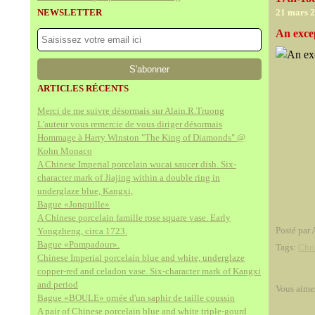
NEWSLETTER
21 mars 
An excep
ARTICLES RÉCENTS
Merci de me suivre désormais sur Alain.R.Truong
L'auteur vous remercie de vous diriger désormais
Hommage à Harry Winston "The King of Diamonds" @
Kohn Monaco
A Chinese Imperial porcelain wucai saucer dish. Six-
character mark of Jiajing within a double ring in
underglaze blue, Kangxi,
Bague «Jonquille»
A Chinese porcelain famille rose square vase. Early
Posté par 
Yongzheng, circa 1723.
Bague «Pompadour».
Tags:
Chri
Chinese Imperial porcelain blue and white, underglaze
copper-red and celadon vase. Six-character mark of Kangxi
and period
Vous aime
Bague «BOULE» ornée d'un saphir de taille coussin
A pair of Chinese porcelain blue and white triple-gourd