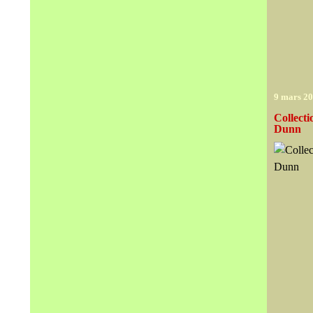
9 mars 2
Collecti
Dunn