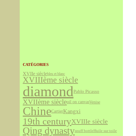
CATÉGORIES
XVIIe siècle
bleu et blanc
XVIIIème siècle
diamond
Pablo Picasso
XVIIème siècle
Venise
oil on canvas
Chine
Kangxi
Cartier
19th century
XVIIIe siècle
Qing dynasty
snuff bottle
Huile sur toile