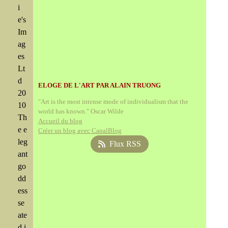
i
e's
Im
ag
es
Lt
d
ELOGE DE L'ART PAR ALAIN TRUONG
20
"Art is the most intense mode of individualism that the
10
world has known." Oscar Wilde
Th
Accueil du blog
e e
Créer un blog avec CanalBlog
leg
Flux RSS
ant
go
dd
ess
se
ate
d i