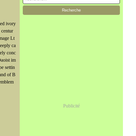
ed ivory
 centur
Image Lt
eeply ca
tely conc
Daoist im
pe settin
and of B
 emblem
Publicité