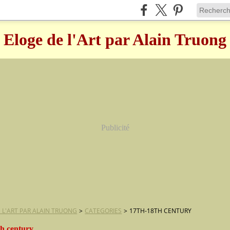
Eloge de l'Art par Alain Truong
Publicité
 L'ART PAR ALAIN TRUONG
>
CATEGORIES
>
17TH-18TH CENTURY
th century