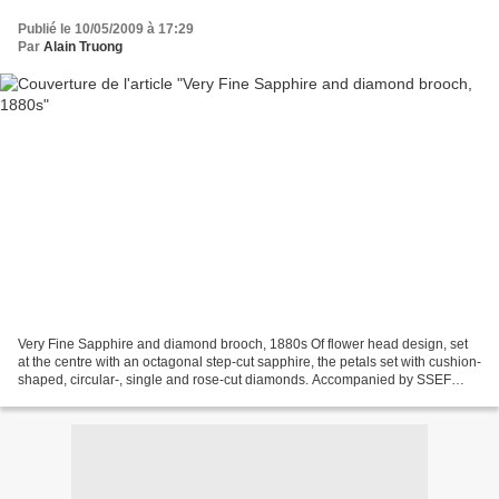
Publié le 10/05/2009 à 17:29
Par
Alain Truong
Very Fine Sapphire and diamond brooch, 1880s Of flower head design, set
at the centre with an octagonal step-cut sapphire, the petals set with cushion-
shaped, circular-, single and rose-cut diamonds. Accompanied by SSEF
report no. 53389 stating that the...