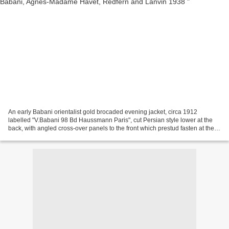
An early Babani orientalist gold brocaded evening jacket, circa 1912
labelled "V.Babani 98 Bd Haussmann Paris", cut Persian style lower at the
back, with angled cross-over panels to the front which prestud fasten at the
waist, slashed sleeves, lined in...