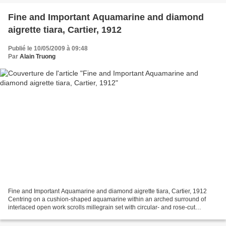
Fine and Important Aquamarine and diamond
aigrette tiara, Cartier, 1912
Publié le 10/05/2009 à 09:48
Par
Alain Truong
Fine and Important Aquamarine and diamond aigrette tiara, Cartier, 1912
Centring on a cushion-shaped aquamarine within an arched surround of
interlaced open work scrolls millegrain set with circular- and rose-cut
diamonds, surmounted by a pear-shaped...