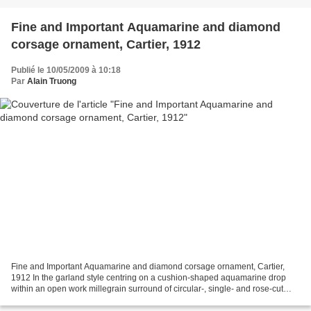
Fine and Important Aquamarine and diamond
corsage ornament, Cartier, 1912
Publié le 10/05/2009 à 10:18
Par
Alain Truong
Fine and Important Aquamarine and diamond corsage ornament, Cartier,
1912 In the garland style centring on a cushion-shaped aquamarine drop
within an open work millegrain surround of circular-, single- and rose-cut
diamonds suspended from a pair of oval...