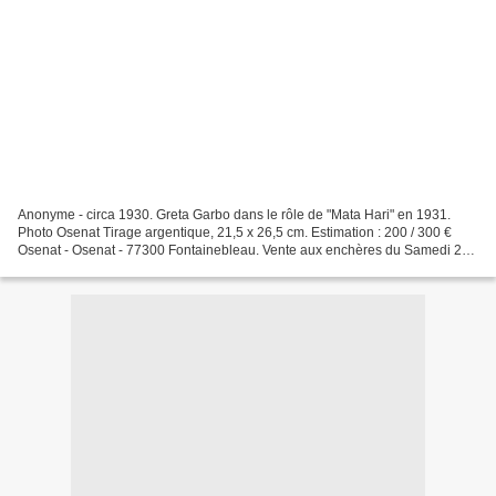
Anonyme - circa 1930. Greta Garbo dans le rôle de "Mata Hari" en 1931.
Photo Osenat Tirage argentique, 21,5 x 26,5 cm. Estimation : 200 / 300 €
Osenat - Osenat - 77300 Fontainebleau. Vente aux enchères du Samedi 23
avril 2011. Hôtel des Ventes - 5, rue...