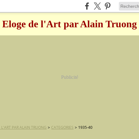
Eloge de l'Art par Alain Truong
Publicité
 L'ART PAR ALAIN TRUONG
>
CATEGORIES
>
1935-40