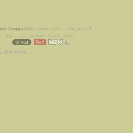
Alain Truong à 09:55 -
Commentaires [
…
]
- Permalien [
#
]
re
,
Tonkin
,
1935-40
,
Hanoi
,
Nguyên Than Lê
z ?
0 vote