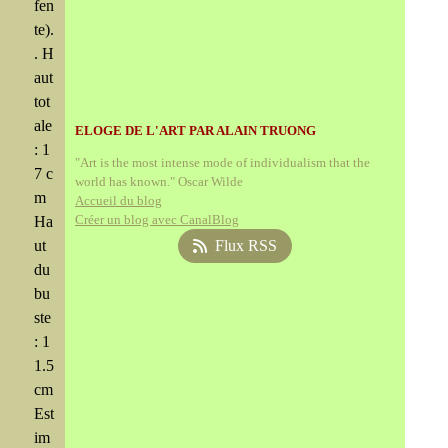
fen
te).
. H
aut
tot
ale
ELOGE DE L'ART PAR ALAIN TRUONG
: 1
"Art is the most intense mode of individualism that the
7 c
world has known." Oscar Wilde
m
Accueil du blog
Créer un blog avec CanalBlog
Ha
ut
Flux RSS
du
bu
ste
: 1
1.5
cm
Est
im