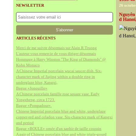
NEWSLETTER
26 octobr
Nguyên 
d Hanoï,
ARTICLES RÉCENTS
Merci de me suivre désormais sur Alain.R.Truong
L'auteur vous remercie de vous diriger désormais
Hommage à Harry Winston "The King of Diamonds" @
Kohn Monaco
A Chinese Imperial porcelain wucai saucer dish. Six-
character mark of Jiajing within a double ring in
underglaze blue, Kangxi,
Bague «Jonquille»
A Chinese porcelain famille rose square vase. Early
Yongzheng, circa 1723.
Bague «Pompadour».
Chinese Imperial porcelain blue and white, underglaze
copper-red and celadon vase. Six-character mark of Kangxi
and period
Bague «BOULE» ornée d'un saphir de taille coussin
A pair of Chinese porcelain blue and white triple-gourd