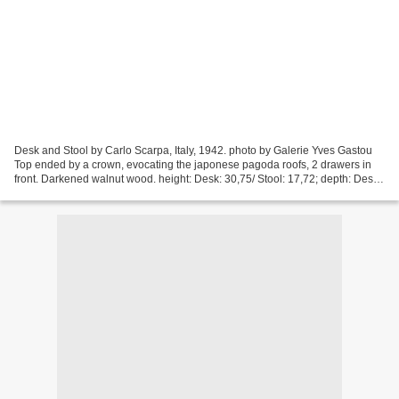
Desk and Stool by Carlo Scarpa, Italy, 1942. photo by Galerie Yves Gastou
Top ended by a crown, evocating the japonese pagoda roofs, 2 drawers in
front. Darkened walnut wood. height: Desk: 30,75/ Stool: 17,72; depth: Desk:
15,75/ Stool: 13,78; width/length:...