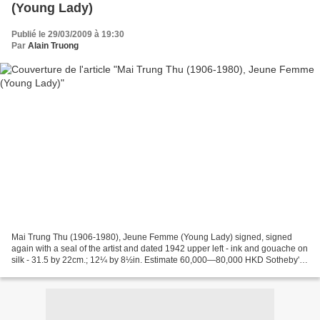
(Young Lady)
Publié le 29/03/2009 à 19:30
Par
Alain Truong
Mai Trung Thu (1906-1980), Jeune Femme (Young Lady) signed, signed
again with a seal of the artist and dated 1942 upper left - ink and gouache on
silk - 31.5 by 22cm.; 12¼ by 8½in. Estimate 60,000—80,000 HKD Sotheby's.
Modern and Contemporary Southeast...