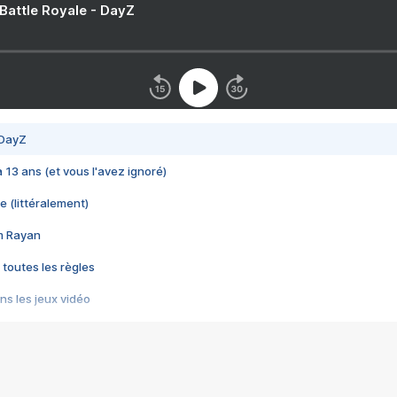
 Battle Royale - DayZ
 DayZ
 a 13 ans (et vous l'avez ignoré)
e (littéralement)
im Rayan
 toutes les règles
s les jeux vidéo
us choquant de Rockstar ? - Le scandale BULLY
e plus moche de Steam
du RÊVE tourne au CAUCHEMAR