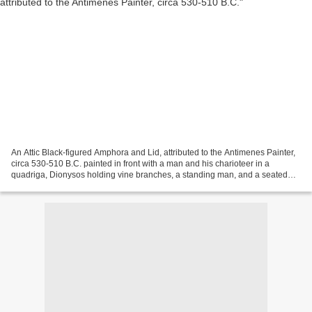
An Attic Black-figured Amphora and Lid, attributed to the Antimenes Painter,
circa 530-510 B.C. painted in front with a man and his charioteer in a
quadriga, Dionysos holding vine branches, a standing man, and a seated
man holding a staff, the reverse...