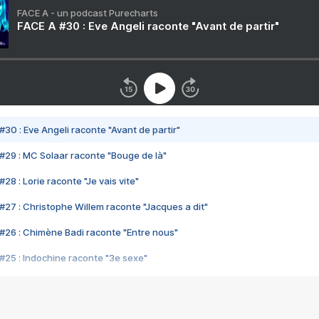
FACE A - un podcast Purecharts
FACE A #30 : Eve Angeli raconte "Avant de partir"
#30 : Eve Angeli raconte "Avant de partir"
#29 : MC Solaar raconte "Bouge de là"
28 : Lorie raconte "Je vais vite"
#27 : Christophe Willem raconte "Jacques a dit"
#26 : Chimène Badi raconte "Entre nous"
#25 : Indochine raconte "3e sexe"
#24 : Zaho raconte "C'est chelou"
#23 : Patrick Bruel raconte "Au café des délices"