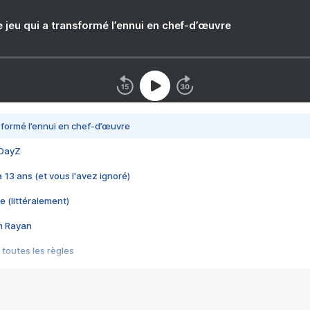
e jeu qui a transformé l’ennui en chef-d’œuvre
nsformé l’ennui en chef-d’œuvre
 DayZ
 a 13 ans (et vous l'avez ignoré)
e (littéralement)
im Rayan
 toutes les règles
s les jeux vidéo
us choquant de Rockstar ? - Le scandale BULLY