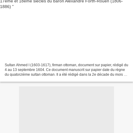
Sultan Ahmed I (1603-1617), firman ottoman, document sur papier, rédigé du
4 au 13 septembre 1604. Ce document manuscrit sur papier date du règne
du quatorzième sultan ottoman. Il a été rédigé dans la 2e décade du mois de
rebiülahir en l’année 1013 de...