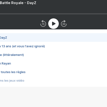
 Battle Royale - DayZ
 DayZ
 a 13 ans (et vous l'avez ignoré)
e (littéralement)
im Rayan
 toutes les règles
s les jeux vidéo
us choquant de Rockstar ? - Le scandale BULLY
e plus moche de Steam
du RÊVE tourne au CAUCHEMAR