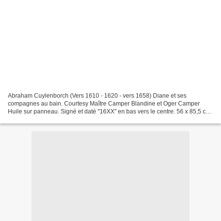
Abraham Cuylenborch (Vers 1610 - 1620 - vers 1658) Diane et ses
compagnes au bain. Courtesy Maître Camper Blandine et Oger Camper
Huile sur panneau. Signé et daté "16XX" en bas vers le centre. 56 x 85,5 cm.
Estimation : 8000/10000€ Provenance : Ancienne...