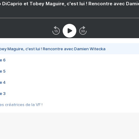
 DiCaprio et Tobey Maguire, c'est lui ! Rencontre avec Dam
bey Maguire, c'est lui ! Rencontre avec Damien Witecka
e 6
e 5
e 4
e 3
s créatrices de la VF !
e 2
e 1
e Mektoub My Love arrive enfin ! Rencontre avec Shaïn Boumedine et Sal