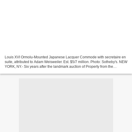
Louis XVI Ormolu-Mounted Japanese Lacquer Commode with secretaire en
suite, attributed to Adam Weisweiler. Est. $5/7 million. Photo: Sotheby's. NEW
YORK, NY.- Six years after the landmark auction of Property from the
Collections of Lily & Edmond J. Safra,*...