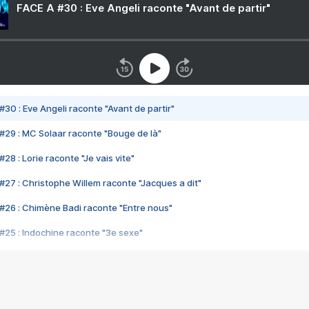
FACE A #30 : Eve Angeli raconte "Avant de partir"
#30 : Eve Angeli raconte "Avant de partir"
#29 : MC Solaar raconte "Bouge de là"
28 : Lorie raconte "Je vais vite"
#27 : Christophe Willem raconte "Jacques a dit"
#26 : Chimène Badi raconte "Entre nous"
#25 : Indochine raconte "3e sexe"
#24 : Zaho raconte "C'est chelou"
#23 : Patrick Bruel raconte "Au café des délices"
#22 : Kyo raconte "Le chemin"