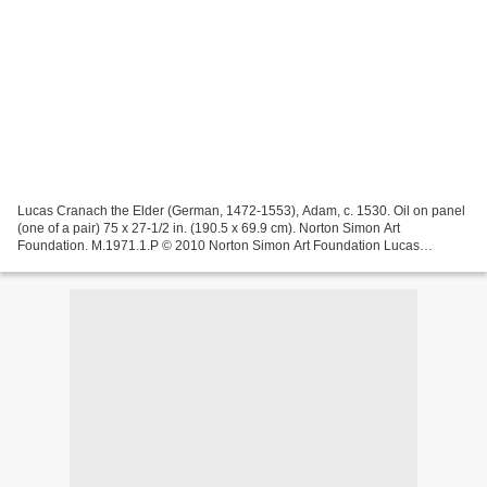
Lucas Cranach the Elder (German, 1472-1553), Adam, c. 1530. Oil on panel
(one of a pair) 75 x 27-1/2 in. (190.5 x 69.9 cm). Norton Simon Art
Foundation. M.1971.1.P © 2010 Norton Simon Art Foundation Lucas
Cranach the Elder (German, 1472-1553), Eve, c....