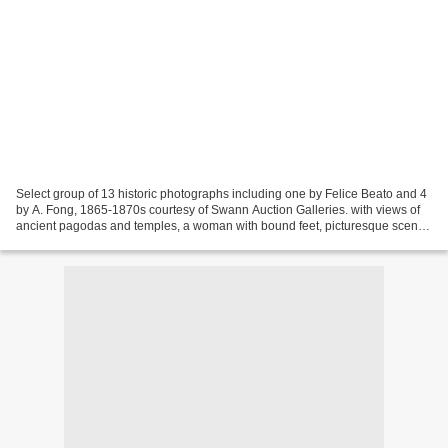
Select group of 13 historic photographs including one by Felice Beato and 4
by A. Fong, 1865-1870s courtesy of Swann Auction Galleries. with views of
ancient pagodas and temples, a woman with bound feet, picturesque scenes
of Hong Kong, Kowloon, and Canton,...