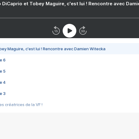
 DiCaprio et Tobey Maguire, c'est lui ! Rencontre avec Dam
bey Maguire, c'est lui ! Rencontre avec Damien Witecka
e 6
e 5
e 4
e 3
s créatrices de la VF !
e 2
e 1
e Mektoub My Love arrive enfin ! Rencontre avec Shaïn Boumedine et Sal