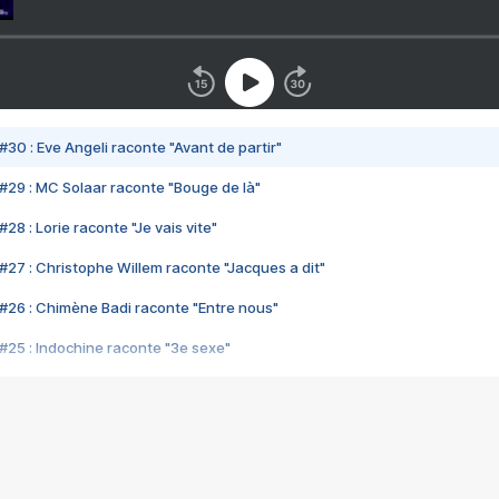
#30 : Eve Angeli raconte "Avant de partir"
#29 : MC Solaar raconte "Bouge de là"
28 : Lorie raconte "Je vais vite"
#27 : Christophe Willem raconte "Jacques a dit"
#26 : Chimène Badi raconte "Entre nous"
#25 : Indochine raconte "3e sexe"
#24 : Zaho raconte "C'est chelou"
#23 : Patrick Bruel raconte "Au café des délices"
#22 : Kyo raconte "Le chemin"