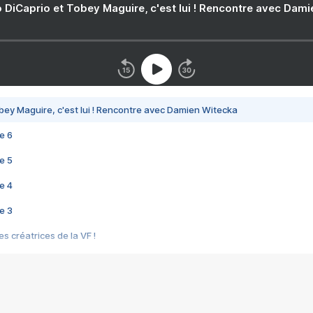
 DiCaprio et Tobey Maguire, c'est lui ! Rencontre avec Dam
bey Maguire, c'est lui ! Rencontre avec Damien Witecka
e 6
e 5
e 4
e 3
s créatrices de la VF !
e 2
e 1
e Mektoub My Love arrive enfin ! Rencontre avec Shaïn Boumedine et Sal