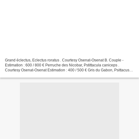
Grand éclectus, Eclectus roratus . Courtesy Osenat-Osenat B. Couple -
Estimation : 600 / 800 € Perruche des Nicobar, Pstittacula caniceps .
Courtesy Osenat-Osenat Estimation : 400 / 500 € Gris du Gabon, Psittacus
erithacus .. Courtesy Osenat-Osenat Estimation...