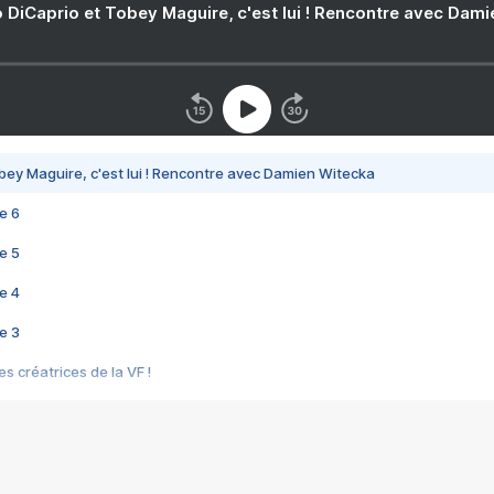
 DiCaprio et Tobey Maguire, c'est lui ! Rencontre avec Dam
bey Maguire, c'est lui ! Rencontre avec Damien Witecka
e 6
e 5
e 4
e 3
s créatrices de la VF !
e 2
e 1
e Mektoub My Love arrive enfin ! Rencontre avec Shaïn Boumedine et Sal