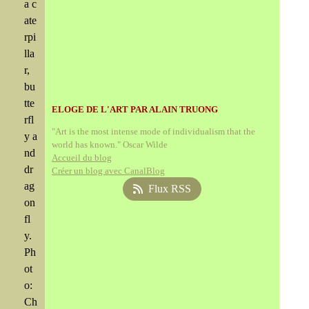
a c
ate
rpi
lla
r,
bu
tte
ELOGE DE L'ART PAR ALAIN TRUONG
rfl
"Art is the most intense mode of individualism that the
y a
world has known." Oscar Wilde
nd
Accueil du blog
dr
Créer un blog avec CanalBlog
ag
Flux RSS
on
fl
y.
Ph
ot
o:
Ch