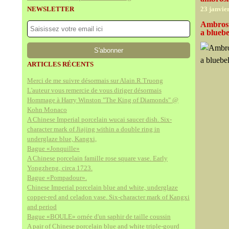
NEWSLETTER
23 janvie
Ambrosi
a bluebe
ARTICLES RÉCENTS
Merci de me suivre désormais sur Alain.R.Truong
L'auteur vous remercie de vous diriger désormais
Hommage à Harry Winston "The King of Diamonds" @
Kohn Monaco
A Chinese Imperial porcelain wucai saucer dish. Six-
character mark of Jiajing within a double ring in
underglaze blue, Kangxi,
Bague «Jonquille»
A Chinese porcelain famille rose square vase. Early
Yongzheng, circa 1723.
Bague «Pompadour».
Chinese Imperial porcelain blue and white, underglaze
copper-red and celadon vase. Six-character mark of Kangxi
and period
Bague «BOULE» ornée d'un saphir de taille coussin
A pair of Chinese porcelain blue and white triple-gourd