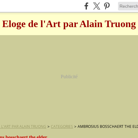
Eloge de l'Art par Alain Truong
Publicité
 L'ART PAR ALAIN TRUONG
>
CATEGORIES
>
AMBROSIUS BOSSCHAERT THE EL
s bosschaert the elder