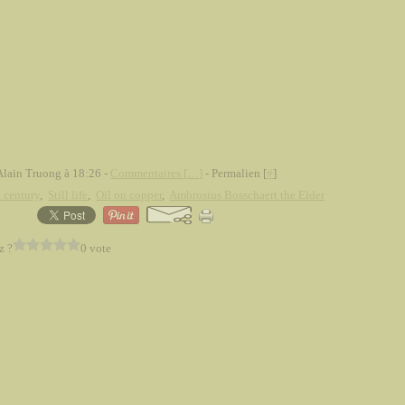
Alain Truong à 18:26 -
Commentaires [
…
]
- Permalien [
#
]
 century
,
Still life
,
Oil on copper
,
Ambrosius Bosschaert the Elder
z ?
0 vote