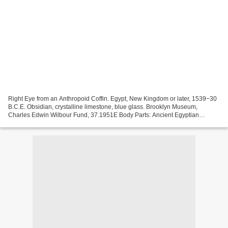
Right Eye from an Anthropoid Coffin. Egypt, New Kingdom or later, 1539−30
B.C.E. Obsidian, crystalline limestone, blue glass. Brooklyn Museum,
Charles Edwin Wilbour Fund, 37.1951E Body Parts: Ancient Egyptian
Fragments and Amulets features thirty-five...