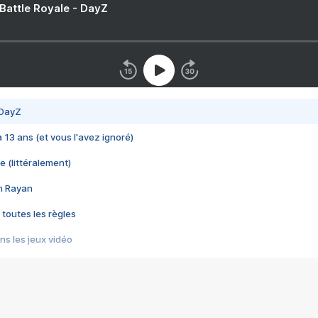
 Battle Royale - DayZ
 DayZ
 a 13 ans (et vous l'avez ignoré)
e (littéralement)
im Rayan
 toutes les règles
s les jeux vidéo
us choquant de Rockstar ? - Le scandale BULLY
e plus moche de Steam
du RÊVE tourne au CAUCHEMAR