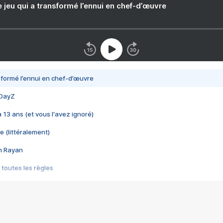
e jeu qui a transformé l’ennui en chef-d’œuvre
nsformé l’ennui en chef-d’œuvre
 DayZ
 a 13 ans (et vous l'avez ignoré)
e (littéralement)
im Rayan
 toutes les règles
s les jeux vidéo
us choquant de Rockstar ? - Le scandale BULLY
e plus moche de Steam