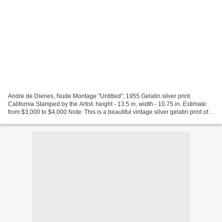
Andre de Dienes, Nude Montage "Untitled", 1955 Gelatin silver print.
California Stamped by the Artist. height - 13.5 in, width - 10.75 in. Estimate:
from $3,000 to $4,000 Note: This is a beautiful vintage silver gelatin print of a
Nude taken by Andre...