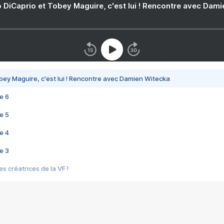
 DiCaprio et Tobey Maguire, c'est lui ! Rencontre avec Dam
bey Maguire, c'est lui ! Rencontre avec Damien Witecka
e 6
e 5
e 4
e 3
s créatrices de la VF !
e 2
e 1
e Mektoub My Love arrive enfin ! Rencontre avec Shaïn Boumedine et Sal