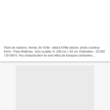
Paire de nubiens. Venise, fin XVIIe - début XVIIIe siècles. photo courtesy
Kohn - Paris Matériau : bois sculpté. H. 208 cm, l. 62 cm. Estimation : 25 000
/ 30 000 €. Pas d'adjudication Ils sont vêtus de tuniques ceinturées,
anciennement polychromés et...