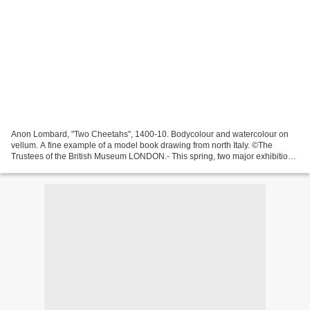
Anon Lombard, "Two Cheetahs", 1400-10. Bodycolour and watercolour on
vellum. A fine example of a model book drawing from north Italy. ©The
Trustees of the British Museum LONDON.- This spring, two major exhibitions
at the British Museum will explore two...