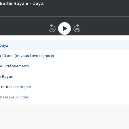
 Battle Royale - DayZ
 DayZ
 a 13 ans (et vous l'avez ignoré)
e (littéralement)
im Rayan
 toutes les règles
s les jeux vidéo
us choquant de Rockstar ? - Le scandale BULLY
e plus moche de Steam
du RÊVE tourne au CAUCHEMAR