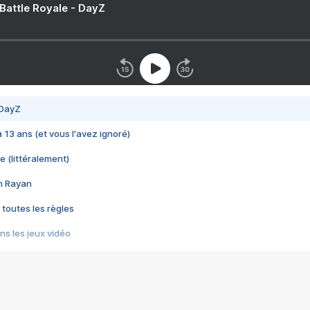
 Battle Royale - DayZ
 DayZ
 a 13 ans (et vous l'avez ignoré)
e (littéralement)
im Rayan
 toutes les règles
s les jeux vidéo
us choquant de Rockstar ? - Le scandale BULLY
e plus moche de Steam
du RÊVE tourne au CAUCHEMAR