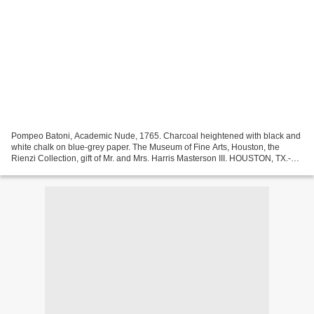
Pompeo Batoni, Academic Nude, 1765. Charcoal heightened with black and
white chalk on blue-grey paper. The Museum of Fine Arts, Houston, the
Rienzi Collection, gift of Mr. and Mrs. Harris Masterson III. HOUSTON, TX.-At
the end of the 18th century, fresh...